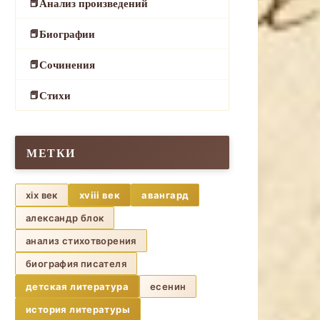
Анализ произведений
Биографии
Сочинения
Стихи
МЕТКИ
xix век
xviii век
авангард
александр блок
анализ стихотворения
биография писателя
детская литература
есенин
история литературы