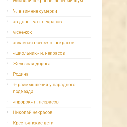
Николай некрасов: зелёный шум
🤣 в зимние сумерки
«в дороге» н. некрасов
❄️снежок
«славная осень» н. некрасов
«школьник» н. некрасов
Железная дорога
Родина
✨ размышления у парадного
подъезда
«пророк» н. некрасов
Николай некрасов
Крестьянские дети