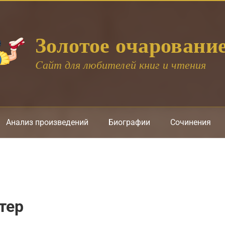
Золотое очаровани
Cайт для любителей книг и чтения
Анализ произведений
Биографии
Сочинения
тер