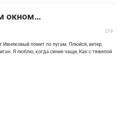
им окном…
0
Ивняковый помет по лугам. Плюйся, ветер,
лиган. Я люблю, когда синие чащи, Как с тяжелой