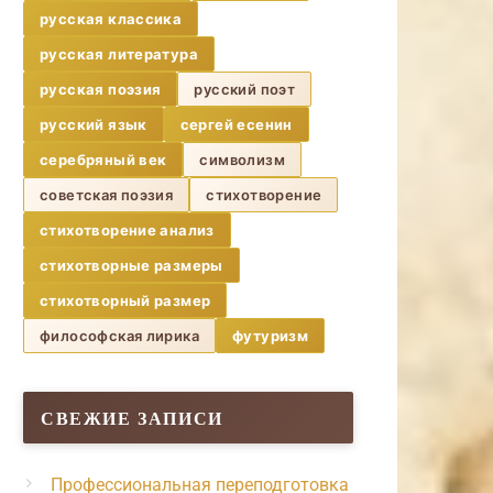
русская классика
русская литература
русская поэзия
русский поэт
русский язык
сергей есенин
серебряный век
символизм
советская поэзия
стихотворение
стихотворение анализ
стихотворные размеры
стихотворный размер
философская лирика
футуризм
СВЕЖИЕ ЗАПИСИ
Профессиональная переподготовка