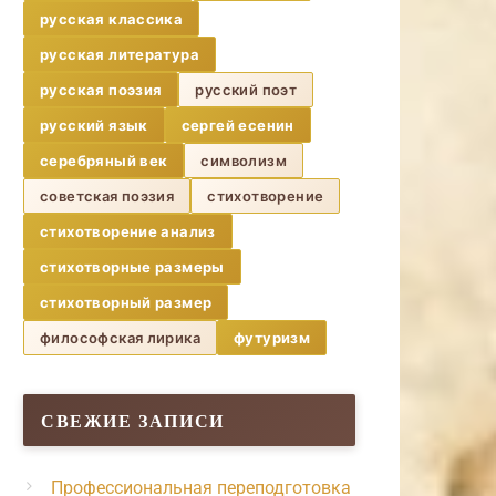
русская классика
русская литература
русская поэзия
русский поэт
русский язык
сергей есенин
серебряный век
символизм
советская поэзия
стихотворение
стихотворение анализ
стихотворные размеры
стихотворный размер
философская лирика
футуризм
СВЕЖИЕ ЗАПИСИ
Профессиональная переподготовка