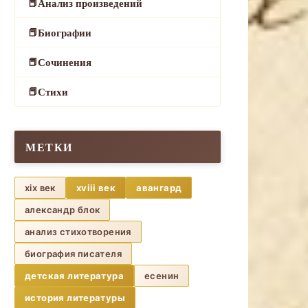
Анализ произведений
Биографии
Сочинения
Стихи
МЕТКИ
xix век
xviii век
авангард
александр блок
анализ стихотворения
биография писателя
детская литература
есенин
история литературы