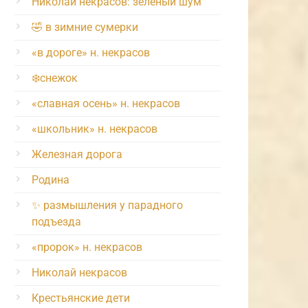
Николай некрасов: зелёный шум
🤣 в зимние сумерки
«в дороге» н. некрасов
❄️снежок
«славная осень» н. некрасов
«школьник» н. некрасов
Железная дорога
Родина
✨ размышления у парадного
подъезда
«пророк» н. некрасов
Николай некрасов
Крестьянские дети