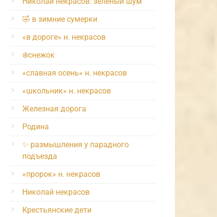
Николай некрасов: зелёный шум
🤣 в зимние сумерки
«в дороге» н. некрасов
❄️снежок
«славная осень» н. некрасов
«школьник» н. некрасов
Железная дорога
Родина
✨ размышления у парадного
подъезда
«пророк» н. некрасов
Николай некрасов
Крестьянские дети