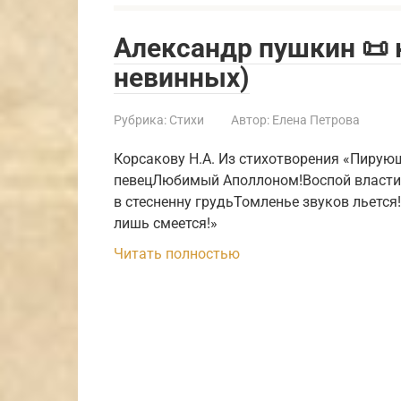
Александр пушкин 📜 
невинных)
Рубрика:
Стихи
Автор:
Елена Петрова
Корсакову Н.А. Из стихотворения «Пирую
певецЛюбимый Аполлоном!Воспой властит
в стесненну грудьТомленье звуков льется
лишь смеется!»
Читать полностью