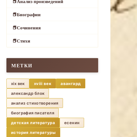
Анализ произведений
Биографии
Сочинения
Стихи
МЕТКИ
xix век
xviii век
авангард
александр блок
анализ стихотворения
биография писателя
детская литература
есенин
история литературы