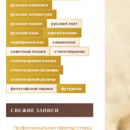
русская классика
русская литература
русская поэзия
русский поэт
русский язык
сергей есенин
серебряный век
символизм
советская поэзия
стихотворение
стихотворение анализ
стихотворные размеры
стихотворный размер
философская лирика
футуризм
СВЕЖИЕ ЗАПИСИ
Профессиональная переподготовка