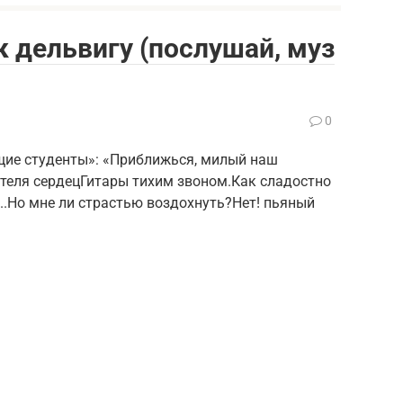
к дельвигу (послушай, муз
0
щие студенты»: «Приближься, милый наш
еля сердецГитары тихим звоном.Как сладостно
!..Но мне ли страстью воздохнуть?Нет! пьяный