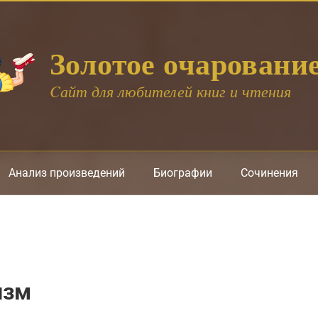
Золотое очаровани
Cайт для любителей книг и чтения
Анализ произведений
Биографии
Сочинения
изм