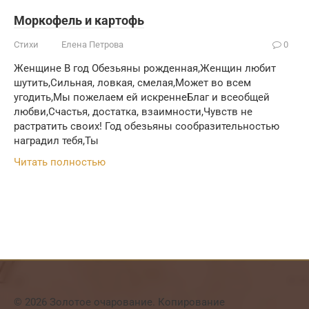
Моркофель и картофь
Стихи
Елена Петрова
0
Женщине В год Обезьяны рожденная,Женщин любит
шутить,Сильная, ловкая, смелая,Может во всем
угодить,Мы пожелаем ей искреннеБлаг и всеобщей
любви,Счастья, достатка, взаимности,Чувств не
растратить своих! Год обезьяны сообразительностью
наградил тебя,Ты
Читать полностью
© 2026 Золотое очарование. Копирование