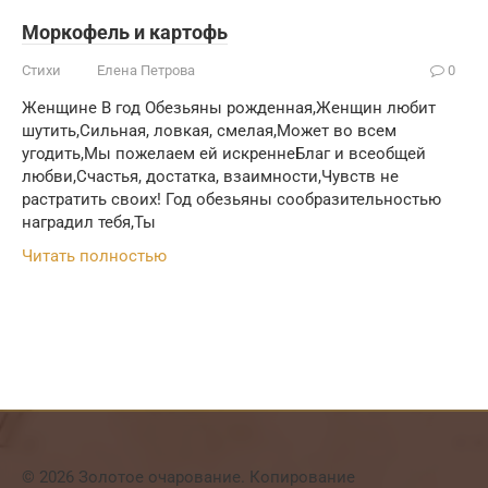
Моркофель и картофь
Стихи
Елена Петрова
0
Женщине В год Обезьяны рожденная,Женщин любит
шутить,Сильная, ловкая, смелая,Может во всем
угодить,Мы пожелаем ей искреннеБлаг и всеобщей
любви,Счастья, достатка, взаимности,Чувств не
растратить своих! Год обезьяны сообразительностью
наградил тебя,Ты
Читать полностью
© 2026 Золотое очарование. Копирование