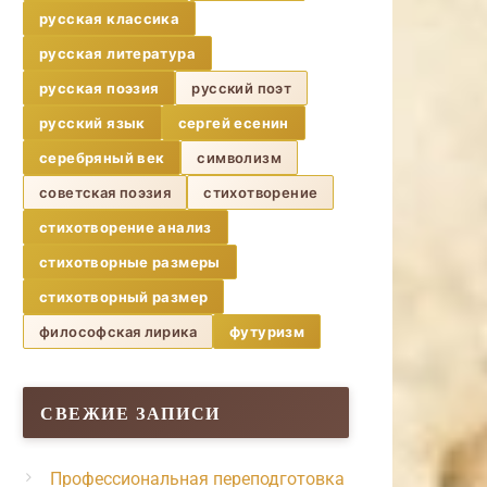
русская классика
русская литература
русская поэзия
русский поэт
русский язык
сергей есенин
серебряный век
символизм
советская поэзия
стихотворение
стихотворение анализ
стихотворные размеры
стихотворный размер
философская лирика
футуризм
СВЕЖИЕ ЗАПИСИ
Профессиональная переподготовка