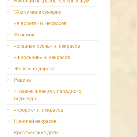
Николай некрасов: зелёный шум
🤣 в зимние сумерки
«в дороге» н. некрасов
❄️снежок
«славная осень» н. некрасов
«школьник» н. некрасов
Железная дорога
Родина
✨ размышления у парадного
подъезда
«пророк» н. некрасов
Николай некрасов
Крестьянские дети