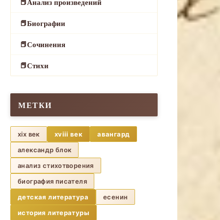
Анализ произведений
Биографии
Сочинения
Стихи
МЕТКИ
xix век
xviii век
авангард
александр блок
анализ стихотворения
биография писателя
детская литература
есенин
история литературы