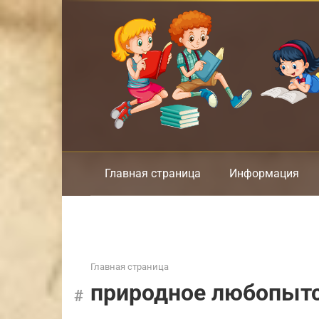
Перейти
к
контенту
Главная страница
Информация
Главная страница
природное любопыт