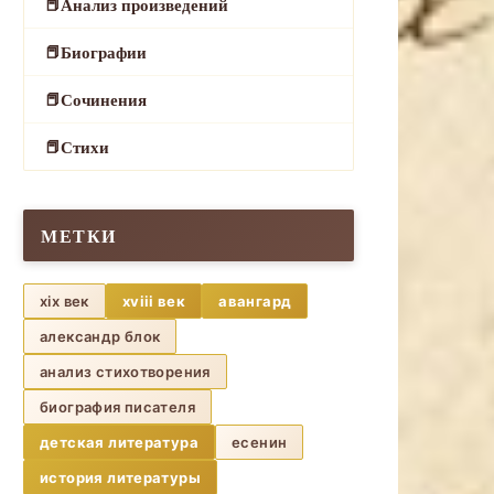
Анализ произведений
Биографии
Сочинения
Стихи
МЕТКИ
xix век
xviii век
авангард
александр блок
анализ стихотворения
биография писателя
детская литература
есенин
история литературы