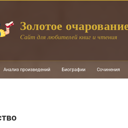
Золотое очаровани
Cайт для любителей книг и чтения
Анализ произведений
Биографии
Сочинения
ство