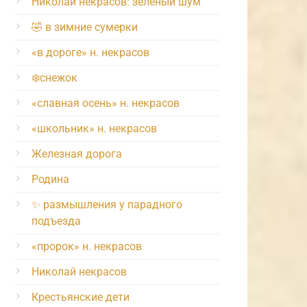
Николай некрасов: зелёный шум
🤣 в зимние сумерки
«в дороге» н. некрасов
❄️снежок
«славная осень» н. некрасов
«школьник» н. некрасов
Железная дорога
Родина
✨ размышления у парадного
подъезда
«пророк» н. некрасов
Николай некрасов
Крестьянские дети