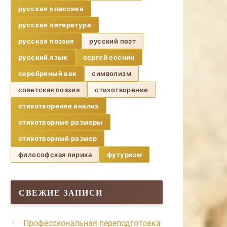
русская классика
русская литература
русская поэзия
русский поэт
русский язык
сергей есенин
серебряный век
символизм
советская поэзия
стихотворение
стихотворение анализ
стихотворные размеры
стихотворный размер
философская лирика
футуризм
СВЕЖИЕ ЗАПИСИ
Профессиональная переподготовка