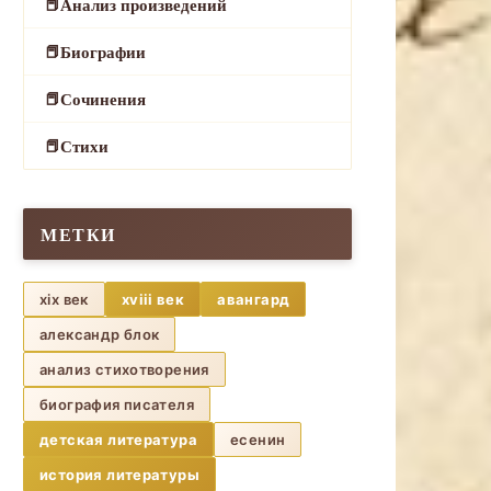
Анализ произведений
Биографии
Сочинения
Стихи
МЕТКИ
xix век
xviii век
авангард
александр блок
анализ стихотворения
биография писателя
детская литература
есенин
история литературы