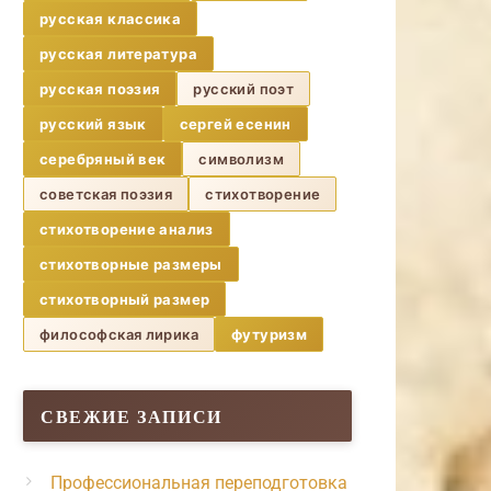
русская классика
русская литература
русская поэзия
русский поэт
русский язык
сергей есенин
серебряный век
символизм
советская поэзия
стихотворение
стихотворение анализ
стихотворные размеры
стихотворный размер
философская лирика
футуризм
СВЕЖИЕ ЗАПИСИ
Профессиональная переподготовка