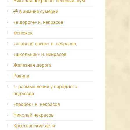
Николай некрасов: зелёный шум
🤣 в зимние сумерки
«в дороге» н. некрасов
❄️снежок
«славная осень» н. некрасов
«школьник» н. некрасов
Железная дорога
Родина
✨ размышления у парадного
подъезда
«пророк» н. некрасов
Николай некрасов
Крестьянские дети