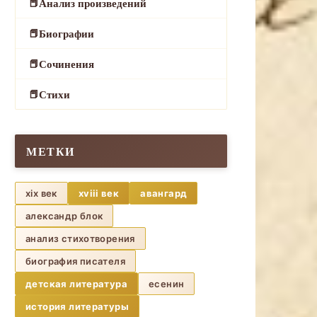
Анализ произведений
Биографии
Сочинения
Стихи
МЕТКИ
xix век
xviii век
авангард
александр блок
анализ стихотворения
биография писателя
детская литература
есенин
история литературы