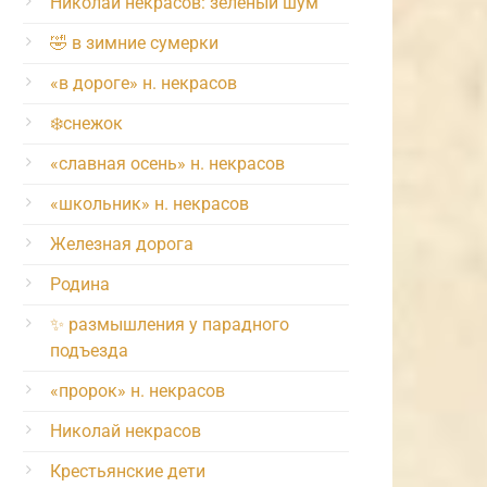
Николай некрасов: зелёный шум
🤣 в зимние сумерки
«в дороге» н. некрасов
❄️снежок
«славная осень» н. некрасов
«школьник» н. некрасов
Железная дорога
Родина
✨ размышления у парадного
подъезда
«пророк» н. некрасов
Николай некрасов
Крестьянские дети