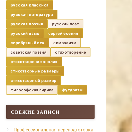
русская классика
русская литература
русская поэзия
русский поэт
русский язык
сергей есенин
серебряный век
символизм
советская поэзия
стихотворение
стихотворение анализ
стихотворные размеры
стихотворный размер
философская лирика
футуризм
СВЕЖИЕ ЗАПИСИ
Профессиональная переподготовка