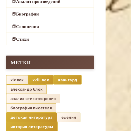
Анализ произведений
Биографии
Сочинения
Стихи
МЕТКИ
xix век
xviii век
авангард
александр блок
анализ стихотворения
биография писателя
детская литература
есенин
история литературы