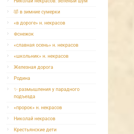
Николай некрасов: зелёный шум
🤣 в зимние сумерки
«в дороге» н. некрасов
❄️снежок
«славная осень» н. некрасов
«школьник» н. некрасов
Железная дорога
Родина
✨ размышления у парадного
подъезда
«пророк» н. некрасов
Николай некрасов
Крестьянские дети