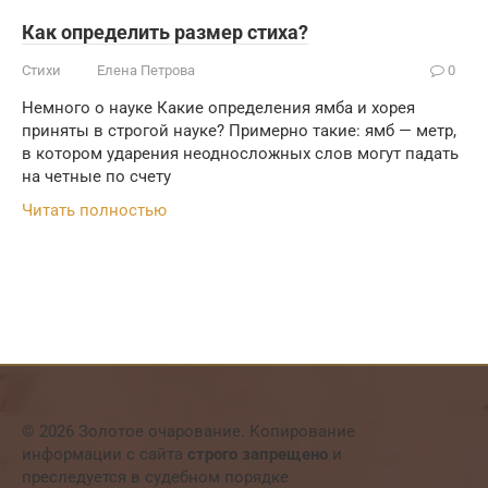
Как определить размер стиха?
Стихи
Елена Петрова
0
Немного о науке Какие определения ямба и хорея
приняты в стро­гой науке? Примерно такие: ямб — метр,
в кото­ром ударения неодносложных слов могут падать
на четные по счету
Читать полностью
© 2026 Золотое очарование. Копирование
информации с сайта
строго запрещено
и
преследуется в судебном порядке