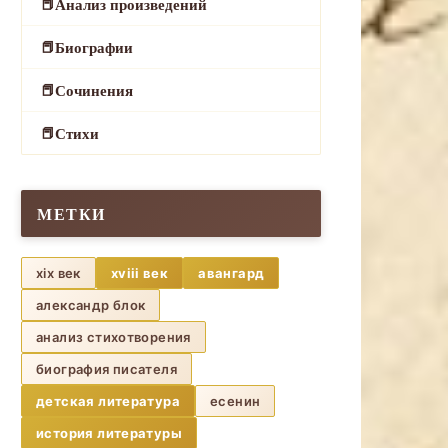
Анализ произведений
Биографии
Сочинения
Стихи
МЕТКИ
xix век
xviii век
авангард
александр блок
анализ стихотворения
биография писателя
детская литература
есенин
история литературы