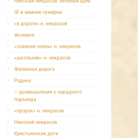
Николай некрасов: зелёный шум
🤣 в зимние сумерки
«в дороге» н. некрасов
❄️снежок
«славная осень» н. некрасов
«школьник» н. некрасов
Железная дорога
Родина
✨ размышления у парадного
подъезда
«пророк» н. некрасов
Николай некрасов
Крестьянские дети