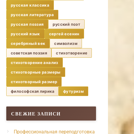
русская классика
русская литература
русская поэзия
русский поэт
русский язык
сергей есенин
серебряный век
символизм
советская поэзия
стихотворение
стихотворение анализ
стихотворные размеры
стихотворный размер
философская лирика
футуризм
СВЕЖИЕ ЗАПИСИ
Профессиональная переподготовка