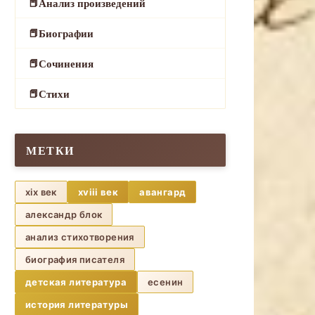
Анализ произведений
Биографии
Сочинения
Стихи
МЕТКИ
xix век
xviii век
авангард
александр блок
анализ стихотворения
биография писателя
детская литература
есенин
история литературы