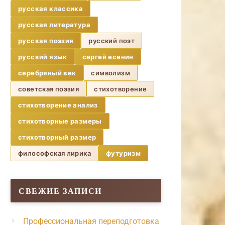
русская классика
русская литература
русская поэзия
русский поэт
русский язык
сергей есенин
серебряный век
символизм
советская поэзия
стихотворение
стихотворение анализ
стихотворные размеры
стихотворный размер
философская лирика
футуризм
СВЕЖИЕ ЗАПИСИ
Профессиональная переподготовка