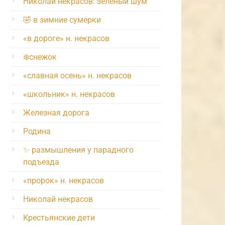
Николай некрасов: зелёный шум
🤣 в зимние сумерки
«в дороге» н. некрасов
❄️снежок
«славная осень» н. некрасов
«школьник» н. некрасов
Железная дорога
Родина
✨ размышления у парадного
подъезда
«пророк» н. некрасов
Николай некрасов
Крестьянские дети