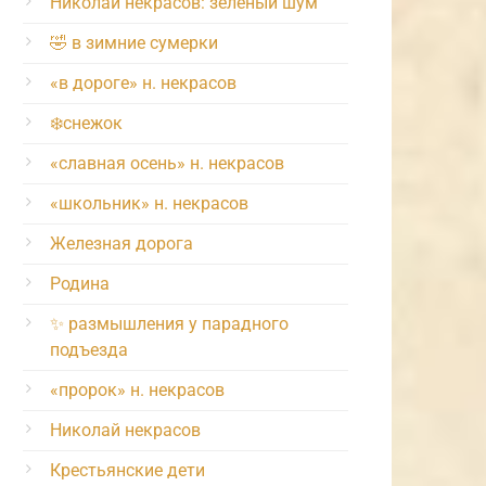
Николай некрасов: зелёный шум
🤣 в зимние сумерки
«в дороге» н. некрасов
❄️снежок
«славная осень» н. некрасов
«школьник» н. некрасов
Железная дорога
Родина
✨ размышления у парадного
подъезда
«пророк» н. некрасов
Николай некрасов
Крестьянские дети