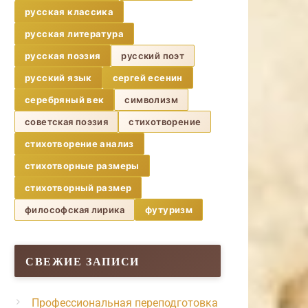
русская классика
русская литература
русская поэзия
русский поэт
русский язык
сергей есенин
серебряный век
символизм
советская поэзия
стихотворение
стихотворение анализ
стихотворные размеры
стихотворный размер
философская лирика
футуризм
СВЕЖИЕ ЗАПИСИ
Профессиональная переподготовка