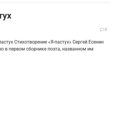
тух
0
пастух Стихотворение «Я-пастух» Сергей Есенин
но в первом сборнике поэта, названном им