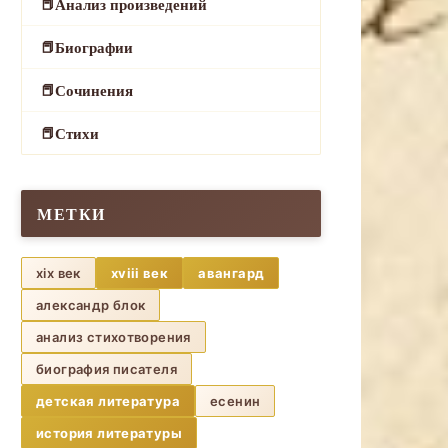
Анализ произведений
Биографии
Сочинения
Стихи
МЕТКИ
xix век
xviii век
авангард
александр блок
анализ стихотворения
биография писателя
детская литература
есенин
история литературы