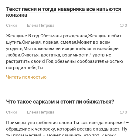
Текст песни и тогда наверняка все напьются
коньяка
Стихи
Елена Петрова
0
Женщине В год Обезьяны рожденная,Женщин любит
шутить,Сильная, ловкая, смелая,Может во всем
угодить,Мы пожелаем ей искреннеБлаг и всеобщей
любви,Счастья, достатка, взаимности,Чувств не
растратить своих! Год обезьяны сообразительностью
наградил тебя,Ты
Читать полностью
Что такое сарказм и стоит ли обижаться?
Стихи
Елена Петрова
0
Примеры употребления слова Ты как всегда вовремя! –
обращение к человеку, который всегда опаздывает. Ну
ты прям мастер! – может означать, что тот, к кому