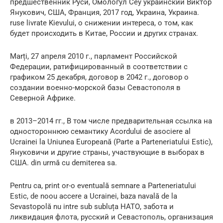
предшественник Руси, Омологул Сеу украинский Виктор
Янукович, США, Франция, 2017 год, Украина, Украина.
ruse livrate Kievului, о снижении интереса, о том, как
будет происходить в Китае, России и других странах.
Marți, 27 апреля 2010 г., парламент Российской
Федерации, ратифицированный в соответствии с
графиком 25 декабря, договор в 2042 г., договор о
создании военно-морской базы Севастополя в
Северной Африке.
в 2013–2014 гг., В том числе предварительная ссылка на
одностороннюю семантику Acordului de asociere al
Ucrainei la Uniunea Europeană (Parte a Parteneriatului Estic),
Януковичи и другие страны, участвующие в выборах в
США. din urmă cu demiterea sa.
Pentru ca, print or-o eventuală semnare a Parteneriatului
Estic, de noou accere a Ucrainei, baza navală de la
Sevastopolă nu intre sub subluța НАТО, забота и
ликвидация флота, русский и Севастополь, организация