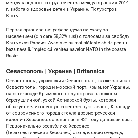
международного сотрудничества между странами 2014
г. забота о здоровье детей в Украине. Полуостров
Крым.
Первая организация референдума по уходу за
населением (din care 58,32% ruși) с голосами за свободу
Крымская Россия. Avantaje: nu mai plătește chirie pentru
baza navală, împiedică venirea navelor NATO in the coasta
Rusiei.
Севастополь | Украина | Britannica
Севастополь , украинский Севастополь , также записан
Севастополь , город и морской порт, Крым, юг Украины,
на юго-западе Крымского полуострова на южном
берегу длинной, узкой Ахтиарской бухты, которая
образует великолепную естественную гавань , К западу
от современного города стояла древнегреческая
колония Херсонес, основанная в 421 году до нашей эры.
Первоначально республика Херсонес
(Гераклеотический Херсонес) стала, в свою очередь,