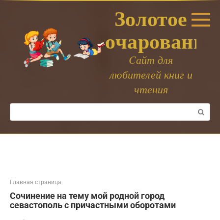
Перейти
Золотое
к
контенту
очарование
Cайт для
любителей книг и
чтения
Поиск:
Главная страница
Сочинение на тему мой родной город
севастополь с причастными оборотами