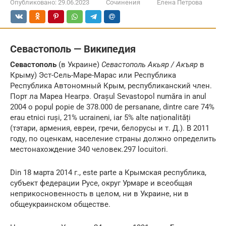
Опубликовано:
29.06.2023
Сочинения
Елена Петрова
Севастополь — Википедия
Севастополь
(в Украине)
Севастополь
Акьяр / Акъяр
в
Крыму) Эст-Сель-Маре-Марас или Республика
Республика Автономный Крым, республиканский член.
Порт ла Мареа Неагрэ. Orașul Sevastopol număra in anul
2004 o popul popie de 378.000 de persanane, dintre care 74%
erau etnici ruși, 21% ucraineni, iar 5% alte naționalități
(тэтари, армения, евреи, гречи, белорусы и т. Д.). В 2011
году, по оценкам, население страны должно определить
местонахождение 340 человек.297 locuitori.
Din 18 марта 2014 г., este parte a Крымская республика,
субъект федерации Русе, округ Урмаре и всеобщая
неприкосновенность в целом, ни в Украине, ни в
общеукраинском обществе.