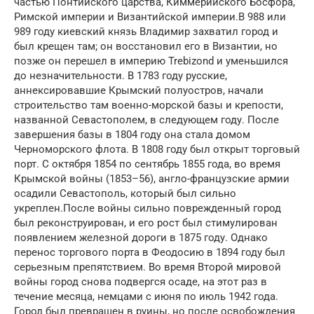
частью Понтийского царства, Киммерийского Босфора,
Римской империи и Византийской империи.В 988 или
989 году киевский князь Владимир захватил город и
был крещен там; он восстановил его в Византии, но
позже он перешел в империю Trebizond и уменьшился
до незначительности. В 1783 году русские,
аннексировавшие Крымский полуостров, начали
строительство там военно-морской базы и крепости,
названной Севастополем, в следующем году. После
завершения базы в 1804 году она стала домом
Черноморского флота. В 1808 году был открыт торговый
порт. С октября 1854 по сентябрь 1855 года, во время
Крымской войны (1853–56), англо-французские армии
осадили Севастополь, который был сильно
укреплен.После войны сильно поврежденный город
был реконструирован, и его рост был стимулирован
появлением железной дороги в 1875 году. Однако
перенос торгового порта в Феодосию в 1894 году был
серьезным препятствием. Во время Второй мировой
войны город снова подвергся осаде, на этот раз в
течение месяца, немцами с июня по июль 1942 года.
Город был превращен в руины, но после освобождения