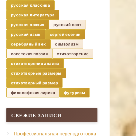
русская классика
русская литература
русская поэзия
русский поэт
русский язык
сергей есенин
серебряный век
символизм
советская поэзия
стихотворение
стихотворение анализ
стихотворные размеры
стихотворный размер
философская лирика
футуризм
СВЕЖИЕ ЗАПИСИ
Профессиональная переподготовка