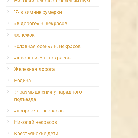
Николай некрасов: зелёный шум
🤣 в зимние сумерки
«в дороге» н. некрасов
❄️снежок
«славная осень» н. некрасов
«школьник» н. некрасов
Железная дорога
Родина
✨ размышления у парадного
подъезда
«пророк» н. некрасов
Николай некрасов
Крестьянские дети