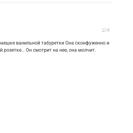
0
раешке ванильной табуретки Она сконфуженно и
й розетке… Он смотрит на нее, она молчит.