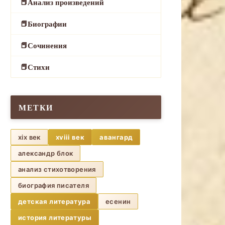
Анализ произведений
Биографии
Сочинения
Стихи
МЕТКИ
xix век
xviii век
авангард
александр блок
анализ стихотворения
биография писателя
детская литература
есенин
история литературы