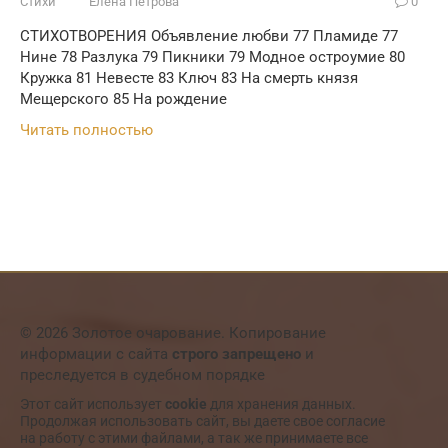
Стихи
Елена Петрова
0
СТИХОТВОРЕНИЯ Объявление любви 77 Пламиде 77
Нине 78 Разлука 79 Пикники 79 Модное остроумие 80
Кружка 81 Невесте 83 Ключ 83 На смерть князя
Мещерского 85 На рождение
Читать полностью
© 2026 Золотое очарование. Копирование
информации с сайта
строго запрещено
и
преследуется в судебном порядке
Этот сайт использует
cookie
для хранения данных.
Продолжая использовать сайт, вы даете свое согласие
на работу с этими файлами, а так же принимаете все