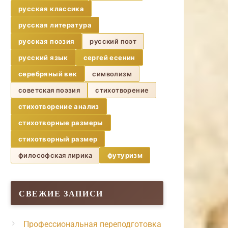
русская классика
русская литература
русская поэзия
русский поэт
русский язык
сергей есенин
серебряный век
символизм
советская поэзия
стихотворение
стихотворение анализ
стихотворные размеры
стихотворный размер
философская лирика
футуризм
СВЕЖИЕ ЗАПИСИ
Профессиональная переподготовка