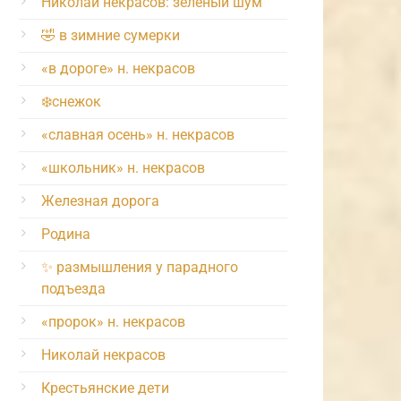
Николай некрасов: зелёный шум
🤣 в зимние сумерки
«в дороге» н. некрасов
❄️снежок
«славная осень» н. некрасов
«школьник» н. некрасов
Железная дорога
Родина
✨ размышления у парадного
подъезда
«пророк» н. некрасов
Николай некрасов
Крестьянские дети