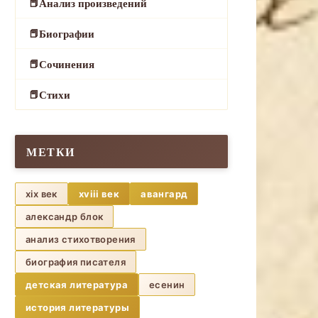
Анализ произведений
Биографии
Сочинения
Стихи
МЕТКИ
xix век
xviii век
авангард
александр блок
анализ стихотворения
биография писателя
детская литература
есенин
история литературы