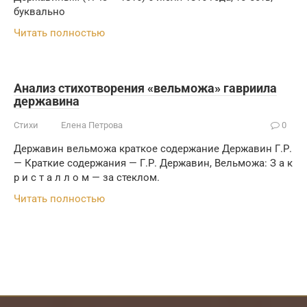
буквально
Читать полностью
Анализ стихотворения «вельможа» гавриила
державина
Стихи
Елена Петрова
0
Державин вельможа краткое содержание Державин Г.Р.
— Краткие содержания — Г.Р. Державин, Вельможа: З а к
р и с т а л л о м — за стеклом.
Читать полностью