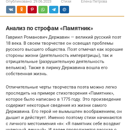
Опубликовано:
29.06.2023
Стихи
Елена Петрова
Анализ по строфам «Памятник»
Гавриил Романович Державин — великий русский поэт
18 века. В своем творчестве он освещал проблемы
русского высшего общества. Поэт отмечал как хорошие
стороны жизни (деятельность императрицы), так и
отрицательные (разрушительную деятельность
вельмож). Также в лирику Державина вошла его
собственная жизнь.
Отличительные черты творчества поэта можно легко
проследить на примере стихотворения «Памятник»,
которое было написано в 1775 году. Это произведение
содержит некоторые сведения из жизни самого
Державина. Его герой не вымышлен воображением, он
дышит и действует. Именно поэтому стихи начинаются
с личного местоимения «я»: «Я памятник себе воздвиг
чудесный, вечный». И далее продолжается рассказ о