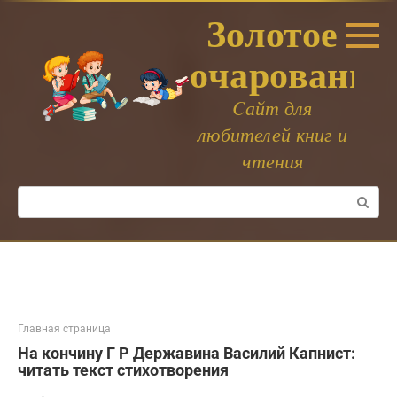
Перейти
Золотое
к
контенту
очарование
Cайт для
любителей книг и
чтения
Поиск:
Главная страница
На кончину Г Р Державина Василий Капнист:
читать текст стихотворения