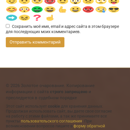
Сохранить моё имя, email и адрес сайта в этом браузере
для последующих моих комментариев.
© 2026 Золотое очарование. Копирование
информации с сайта
строго запрещено
и
преследуется в судебном порядке
Этот сайт использует
cookie
для хранения данных.
Продолжая использовать сайт, вы даете свое согласие
на работу с этими файлами, а так же принимаете все
пункты
пользовательского соглашения
. При
возникновении вопросов пишите в
форму обратной