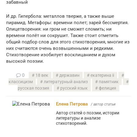
забавный
И др. Гипербола: металлов тверже, а также выше
пирамид. Метафоры: времени полет; зарей бессмертия.
Олицетворения: ни гром не сможет сломить; ни
времени полёт ни сокрушит. Также стоит отметить
общий подбор слов для этого стихотворения, многие из
них считаются очень возвышенными и редкими.
Стихотворение изобилует восклицанием и духом
высокой поэзии.
0
18 век
державин
екатерина ii
классицизм
литературный анализ
памятник
русская поэзия
русский язык
фелиция
Елена Петрова
/ автор статьи
Автор статей о поэзии, истории
литературы и анализе
стихотворений.