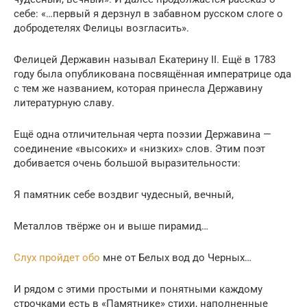
себе: «…первый я дерзнул в забавном русском слоге о
добродетелях Фелицы возгласить».
Фелицей Державин называл Екатерину II. Ещё в 1783
году была опубликована посвящённая императрице ода
с тем же названием, которая принесла Державину
литературную славу.
Ещё одна отличительная черта поэзии Державина —
соединение «высоких» и «низких» слов. Этим поэт
добивается очень большой выразительности:
Я памятник себе воздвиг чудесный, вечный,
Металлов твёрже он и выше пирамид…
Слух пройдет обо
мне от Белых вод до Черных…
И рядом с этими простыми и понятными каждому
строчками есть в «Памятнике» стихи, наполненные