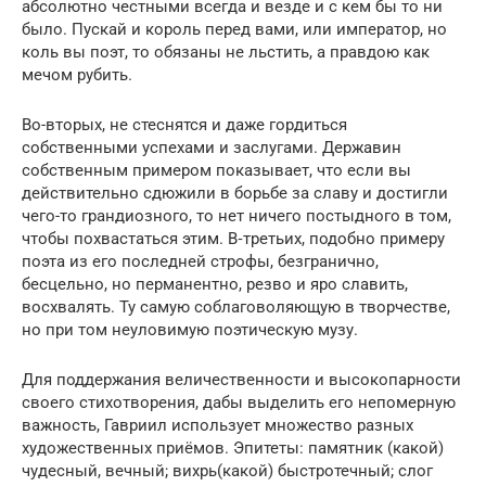
абсолютно честными всегда и везде и с кем бы то ни
было. Пускай и король перед вами, или император, но
коль вы поэт, то обязаны не льстить, а правдою как
мечом рубить.
Во-вторых, не стеснятся и даже гордиться
собственными успехами и заслугами. Державин
собственным примером показывает, что если вы
действительно сдюжили в борьбе за славу и достигли
чего-то грандиозного, то нет ничего постыдного в том,
чтобы похвастаться этим. В‑третьих, подобно примеру
поэта из его последней строфы, безгранично,
бесцельно, но перманентно, резво и яро славить,
восхвалять. Ту самую соблаговоляющую в творчестве,
но при том неуловимую поэтическую музу.
Для поддержания величественности и высокопарности
своего стихотворения, дабы выделить его непомерную
важность, Гавриил использует множество разных
художественных приёмов. Эпитеты: памятник (какой)
чудесный, вечный; вихрь(какой) быстротечный; слог