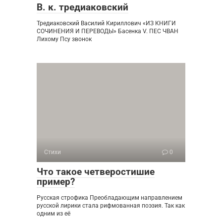
В. к. тредиаковский
Тредиаковский Василий Кириллович «ИЗ КНИГИ
СОЧИНЕНИЯ И ПЕРЕВОДЫ» Басенка V. ПЕС ЧВАН
Лихому Псу звонок
Стихи
0
Что такое четверостишие
пример?
Русская строфика Преобладающим направлением
русской лирики стала рифмованная поэзия. Так как
одним из её