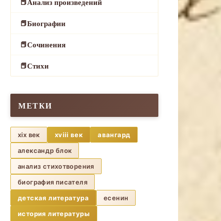
Анализ произведений
Биографии
Сочинения
Стихи
МЕТКИ
xix век
xviii век
авангард
александр блок
анализ стихотворения
биография писателя
детская литература
есенин
история литературы