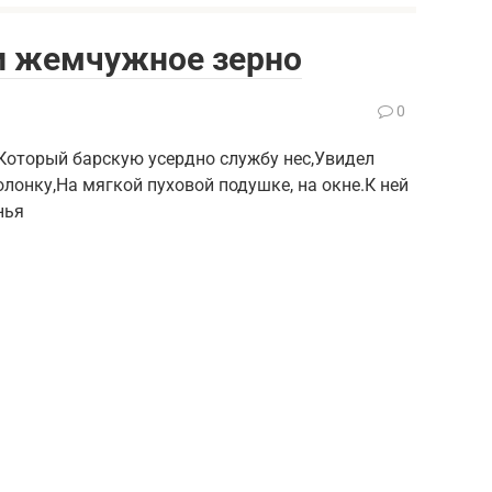
 и жемчужное зерно
0
Который барскую усердно службу нес,Увидел
лонку,На мягкой пуховой подушке, на окне.К ней
нья