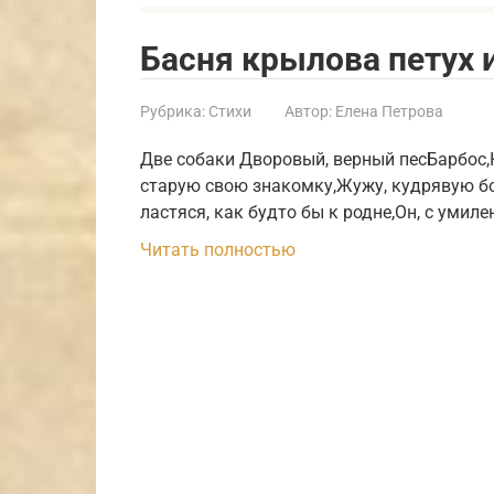
Басня крылова петух
Рубрика:
Стихи
Автор:
Елена Петрова
Две собаки Дворовый, верный песБарбос,
старую свою знакомку,Жужу, кудрявую бо
ластяся, как будто бы к родне,Он, с умиле
Читать полностью