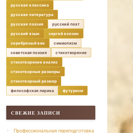
русская классика
русская литература
русская поэзия
русский поэт
русский язык
сергей есенин
серебряный век
символизм
советская поэзия
стихотворение
стихотворение анализ
стихотворные размеры
стихотворный размер
философская лирика
футуризм
СВЕЖИЕ ЗАПИСИ
Профессиональная переподготовка