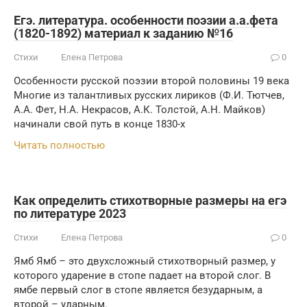
Егэ. литература. особенности поэзии а.а.фета
(1820-1892) материал к заданию №16
Стихи
Елена Петрова
0
Особенности русской поэзии второй половины 19 века
Многие из талантливых русских лириков (Ф.И. Тютчев,
А.А. Фет, Н.А. Некрасов, А.К. Толстой, А.Н. Майков)
начинали свой путь в конце 1830-х
Читать полностью
Как определить стихотворные размеры на егэ
по литературе 2023
Стихи
Елена Петрова
0
Ямб Ямб – это двухсложный стихотворный размер, у
которого ударение в стопе падает на второй слог. В
ямбе первый слог в стопе является безударным, а
второй – ударным.