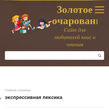
Перейти
Золотое
к
контенту
очарование
Cайт для
любителей книг и
чтения
Поиск:
Главная страница
экспрессивная лексика