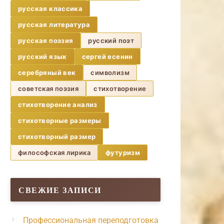
русская классика
русская литература
русская поэзия
русский поэт
русский язык
сергей есенин
серебряный век
символизм
советская поэзия
стихотворение
стихотворение анализ
стихотворные размеры
стихотворный размер
философская лирика
футуризм
СВЕЖИЕ ЗАПИСИ
Профессиональная переподготовка