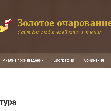
Золотое очаровани
Cайт для любителей книг и чтения
Анализ произведений
Биографии
Сочинения
тура