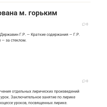
ована м. горьким
0
ержавин Г.Р. — Краткие содержания — Г.Р.
м — за стеклом.
0
учения отдельных лирических произведений
урок. Заключительное занятие по лирике
роцессе уроков, посвященных лирике.