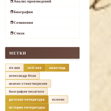
Анализ произведений
Биографии
Сочинения
Стихи
МЕТКИ
xix век
xviii век
авангард
александр блок
анализ стихотворения
биография писателя
детская литература
есенин
история литературы