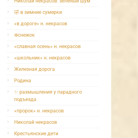
Николай некрасов: зелёный шум
🤣 в зимние сумерки
«в дороге» н. некрасов
❄️снежок
«славная осень» н. некрасов
«школьник» н. некрасов
Железная дорога
Родина
✨ размышления у парадного
подъезда
«пророк» н. некрасов
Николай некрасов
Крестьянские дети