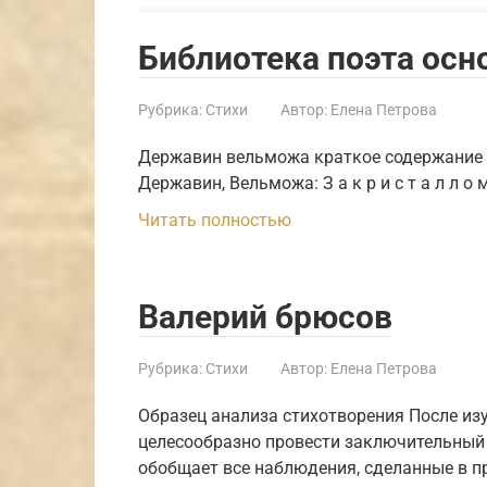
Библиотека поэта осн
Рубрика:
Стихи
Автор:
Елена Петрова
Державин вельможа краткое содержание Д
Державин, Вельможа: З а к р и с т а л л о 
Читать полностью
Валерий брюсов
Рубрика:
Стихи
Автор:
Елена Петрова
Образец анализа стихотворения После из
целесообразно провести заключительный 
обобщает все наблюдения, сделанные в п