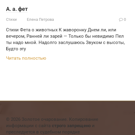
А. а. фет
Стихи
Елена Петрова
0
Стихи Фета о животных К жаворонку Днем ли, или
вечером, Ранней ли зарей — Только бы невидимо Пел
ты надо мной. Надолго заслушаюсь Звуком с высоты,
Будто эту
Читать полностью
© 2026 Золотое очарование. Копирование
информации с сайта
строго запрещено
и
преследуется в судебном порядке