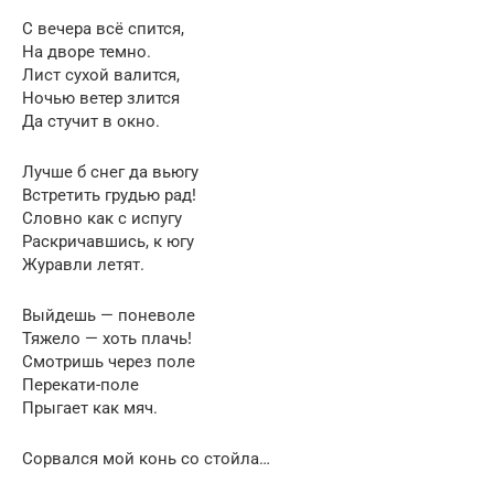
С вечера всё спится,
На дворе темно.
Лист сухой валится,
Ночью ветер злится
Да стучит в окно.
Лучше б снег да вьюгу
Встретить грудью рад!
Словно как с испугу
Раскричавшись, к югу
Журавли летят.
Выйдешь — поневоле
Тяжело — хоть плачь!
Смотришь через поле
Перекати-поле
Прыгает как мяч.
Сорвался мой конь со стойла…