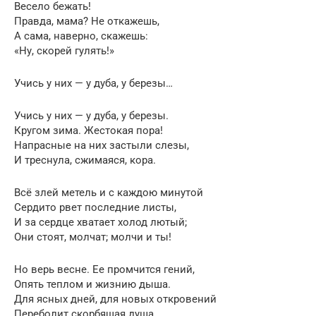
Весело бежать!
Правда, мама? Не откажешь,
А сама, наверно, скажешь:
«Ну, скорей гулять!»
Учись у них — у дуба, у березы…
Учись у них — у дуба, у березы.
Кругом зима. Жестокая пора!
Напрасные на них застыли слезы,
И треснула, сжимаяся, кора.
Всё злей метель и с каждою минутой
Сердито рвет последние листы,
И за сердце хватает холод лютый;
Они стоят, молчат; молчи и ты!
Но верь весне. Ее промчится гений,
Опять теплом и жизнию дыша.
Для ясных дней, для новых откровений
Переболит скорбящая душа.