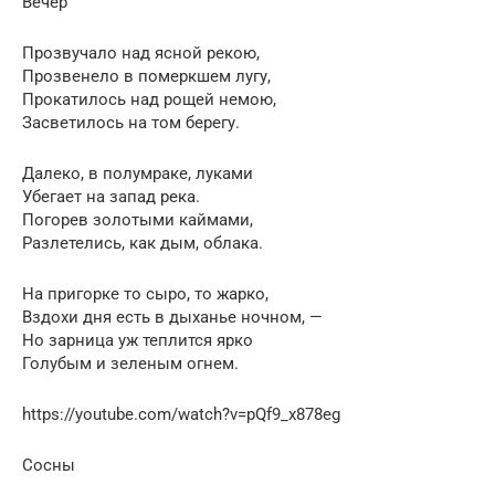
Вечер
Прозвучало над ясной рекою,
Прозвенело в померкшем лугу,
Прокатилось над рощей немою,
Засветилось на том берегу.
Далеко, в полумраке, луками
Убегает на запад река.
Погорев золотыми каймами,
Разлетелись, как дым, облака.
На пригорке то сыро, то жарко,
Вздохи дня есть в дыханье ночном, —
Но зарница уж теплится ярко
Голубым и зеленым огнем.
https://youtube.com/watch?v=pQf9_x878eg
Сосны