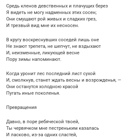
Средь кленов девственных и плачущих берез
Я видеть не могу надменных этих сосен;
Они смущают рой живых и сладких грез,
И трезвый вид мне их несносен.
В кругу воскреснувших соседей лишь оне
Не знают трепета, не шепчут, не вздыхают
И, неизменные, ликующей весне
Пору зимы напоминают.
Когда уронит лес последний лист сухой
И, смолкнув, станет ждать весны и возрожденья, —
Они останутся холодною красой
Пугать иные поколенья.
Превращения
Давно, в поре ребяческой твоей,
Ты червячком мне пестреньким казалась
И ласково, из-за одних сластей,