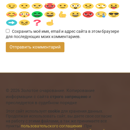
Сохранить моё имя, email и адрес сайта в этом браузере
для последующих моих комментариев.
© 2026 Золотое очарование. Копирование
информации с сайта
строго запрещено
и
преследуется в судебном порядке
Этот сайт использует
cookie
для хранения данных.
Продолжая использовать сайт, вы даете свое согласие
на работу с этими файлами, а так же принимаете все
пункты
пользовательского соглашения
. При