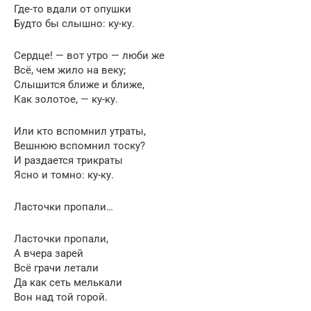
Где-то вдали от опушки
Будто бы слышно: ку-ку.
Сердце! — вот утро — люби же
Всё, чем жило на веку;
Слышится ближе и ближе,
Как золотое, — ку-ку.
Или кто вспомнил утраты,
Вешнюю вспомнил тоску?
И раздается трикраты
Ясно и томно: ку-ку.
Ласточки пропали…
Ласточки пропали,
А вчера зарей
Всё грачи летали
Да как сеть мелькали
Вон над той горой.