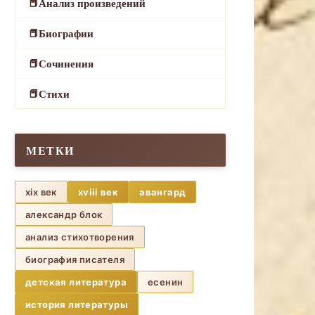
Анализ произведений
Биографии
Сочинения
Стихи
МЕТКИ
xix век
xviii век
авангард
александр блок
анализ стихотворения
биография писателя
детская литература
есенин
история литературы