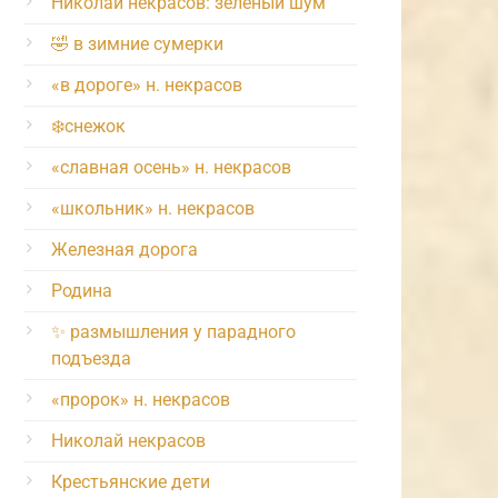
Николай некрасов: зелёный шум
🤣 в зимние сумерки
«в дороге» н. некрасов
❄️снежок
«славная осень» н. некрасов
«школьник» н. некрасов
Железная дорога
Родина
✨ размышления у парадного
подъезда
«пророк» н. некрасов
Николай некрасов
Крестьянские дети