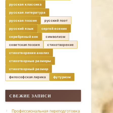
русская классика
русская литература
русская поэзия
русский поэт
русский язык
сергей есенин
серебряный век
символизм
советская поэзия
стихотворение
стихотворение анализ
стихотворные размеры
стихотворный размер
философская лирика
футуризм
СВЕЖИЕ ЗАПИСИ
Профессиональная переподготовка