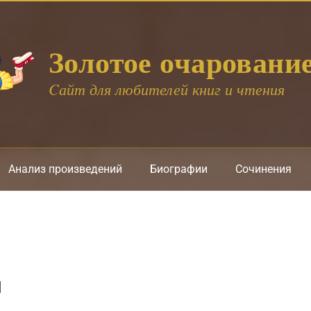
Золотое очаровани
Cайт для любителей книг и чтения
Анализ произведений
Биографии
Сочинения
я