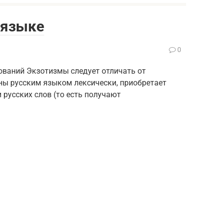
 языке
0
ований Экзотизмы следует отличать от
ены русским языком лексически, приобретает
русских слов (то есть получают