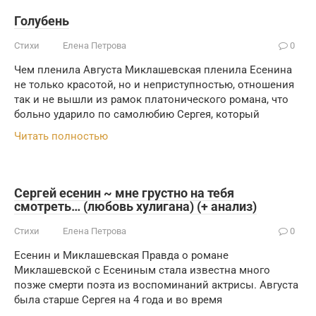
Голубень
Стихи
Елена Петрова
0
Чем пленила Августа Миклашевская пленила Есенина
не только красотой, но и неприступностью, отношения
так и не вышли из рамок платонического романа, что
больно ударило по самолюбию Сергея, который
Читать полностью
Сергей есенин ~ мне грустно на тебя
смотреть… (любовь хулигана) (+ анализ)
Стихи
Елена Петрова
0
Есенин и Миклашевская Правда о романе
Миклашевской с Есениным стала известна много
позже смерти поэта из воспоминаний актрисы. Августа
была старше Сергея на 4 года и во время