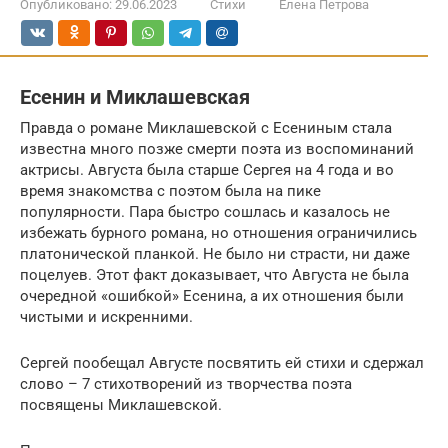
Опубликовано:
29.06.2023
Стихи
Елена Петрова
Есенин и Миклашевская
Правда о романе Миклашевской с Есениным стала
известна много позже смерти поэта из воспоминаний
актрисы. Августа была старше Сергея на 4 года и во
время знакомства с поэтом была на пике
популярности. Пара быстро сошлась и казалось не
избежать бурного романа, но отношения ограничились
платонической планкой. Не было ни страсти, ни даже
поцелуев. Этот факт доказывает, что Августа не была
очередной «ошибкой» Есенина, а их отношения были
чистыми и искренними.
Сергей пообещал Августе посвятить ей стихи и сдержал
слово – 7 стихотворений из творчества поэта
посвящены Миклашевской.