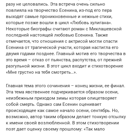
разу не целовались. Эта встреча очень сильно
повлияла на творчество Есенина, из-под его пера
выходят самые проникновенные и нежные стихи,
которые позже вошли в цикл «Любовь хулигана».
Некоторые биографы считают роман с Миклашевской
последней настоящей любовью Есенина. Также
отмечается, что отношения с актрисой могли спасти
Есенина от трагической участи, которая настигла его
двумя годами позднее. Главный мотив его творчества в
это время – отказ от пьянства, распутства, от прежней
разгульной жизни. В этот цикл входит и стихотворение
«Мне грустно на тебя смотреть…».
Главная тема этого сочинения – конец жизни, ее финал.
Эта тема явственнее подчеркивается образом осени,
неизбежным приходом зимы которая олицетворяет
собой смерть. Однако сам Есенин оценивает
происходящее как самое начало осени, сентябрь. Но,
возможно, автор таким образом делает тонкую отсылку
к имени своей возлюбленной. В этом стихотворении
поэт дает оценку своему прошлому: «Так мало