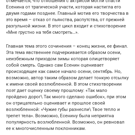
отмечается, что отношения с актрисой могли спасти
Есенина от трагической участи, которая настигла его
двумя годами позднее. Главный мотив его творчества в
это время – отказ от пьянства, распутства, от прежней
разгульной жизни. В этот цикл входит и стихотворение
«Мне грустно на тебя смотреть…».
Главная тема этого сочинения – конец жизни, ее финал.
Эта тема явственнее подчеркивается образом осени,
неизбежным приходом зимы которая олицетворяет
собой смерть. Однако сам Есенин оценивает
происходящее как самое начало осени, сентябрь. Но,
возможно, автор таким образом делает тонкую отсылку
к имени своей возлюбленной. В этом стихотворении
поэт дает оценку своему прошлому: «Так мало
пройдено дорог\ Так много сделано ошибок», при этом
он отрицательно оценивает и прошлое своей
возлюбленной: «Чужие губы разнесли\ Твое тепло и
трепет тела». Возможно, Есенину была неприятна
популярность возлюбленной. Возможно, он ревновал
ее к многочисленным поклонникам.