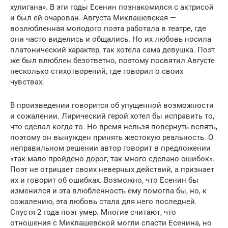
хулигана». В эти годы Есенин познакомился с актрисой
и был ей очарован. Августа Миклашевская —
возлюбленная молодого поэта работала в театре, где
они часто виделись и общались. Но их любовь носила
платонический характер, так хотела сама девушка. Поэт
же был влюблен безответно, поэтому посвятил Августе
несколько стихотворений, где говорил о своих
чувствах.
В произведении говорится об упущенной возможности
и сожалении. Лирический герой хотел бы исправить то,
что сделал когда-то. Но время нельзя повернуть вспять,
поэтому он вынужден принять жестокую реальность. О
неправильном решении автор говорит в предложении
«так мало пройдено дорог, так много сделано ошибок».
Поэт не отрицает своих неверных действий, а признает
их и говорит об ошибках. Возможно, что Есенин бы
изменился и эта влюбленность ему помогла бы, но, к
сожалению, эта любовь стала для него последней.
Спустя 2 года поэт умер. Многие считают, что
отношения с Миклашевской могли спасти Есенина, но