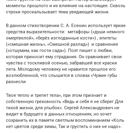
моменты прошлого и их влияние на настоящее. Сквозь
строки проскальзывает тема увядающей жизни.
В данном стихотворении С. А. Есенин использует яркие
средства выразительности: метафоры («души немного
омертвелой», «берёз изглоданные кости») , эпитеты
(«смешная жизнь», «Смешной разлад») и сравнения
(«отшумим, как гости сада»). Поэт пишет о любви,
которая приносит ему страдания. Он сравнивает свои
чувства с тоскливой осенью, забравшей все краски
лета. Молодому человеку не нравится прошлое его
возлюбленной, что слышится в словах «Чужие губы
разнесли
Твое тепло и трепет тела», при этом признает и
собственную греховность «Ведь и себя я не сберег Для
тихой жизни, для улыбок». Сергей Александрович не
видит в будущего в данных отношениях, но хочет
сохранить их в памяти светлым воспоминанием «Коль
нет цветов среди зимы, Так и грустить о них не надо».