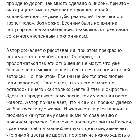
пройдено дорог\ Так много сделано ошибок», при этом
он отрицательно оценивает и прошлое своей
возлюбленной: «Чужие губы разнесли\ Твое тепло и
трепет тела». Возможно, Есенину была неприятна
популярность возлюбленной. Возможно, он ревновал
ее к многочисленным поклонникам.
Автор сожалеет о расставании, при этом прекрасно
понимает его неизбежность. Он видит, что
продолжаться так эти отношения не могут, что уже
больше невозможно терпеть бесконечных почитателей
актрисы. Но, при этом, Есенин не боится этих людей
(или человека). Поэт знает, что у него самого не
осталось ничего «как только желтый тлен и сырость».
Здесь он продолжает тему осени, тему увядания всего
живого. Автор показывает, что и сам он прожил далеко
не благочестивую жизнь. И жизнь эта, и расставание с
любимой кажутся ему смешными по сравнению с
течением времени. За осенью последует зима и Есенин,
сравнивая себя и возлюбленную с цветами, замечает,
что зимой цветы не цветут, поэтому не нужно жалеть о