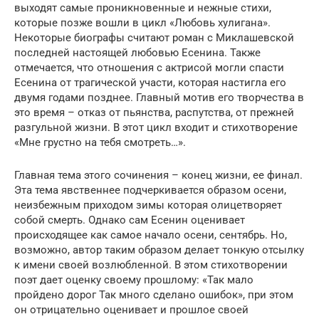
выходят самые проникновенные и нежные стихи,
которые позже вошли в цикл «Любовь хулигана».
Некоторые биографы считают роман с Миклашевской
последней настоящей любовью Есенина. Также
отмечается, что отношения с актрисой могли спасти
Есенина от трагической участи, которая настигла его
двумя годами позднее. Главный мотив его творчества в
это время – отказ от пьянства, распутства, от прежней
разгульной жизни. В этот цикл входит и стихотворение
«Мне грустно на тебя смотреть…».
Главная тема этого сочинения – конец жизни, ее финал.
Эта тема явственнее подчеркивается образом осени,
неизбежным приходом зимы которая олицетворяет
собой смерть. Однако сам Есенин оценивает
происходящее как самое начало осени, сентябрь. Но,
возможно, автор таким образом делает тонкую отсылку
к имени своей возлюбленной. В этом стихотворении
поэт дает оценку своему прошлому: «Так мало
пройдено дорог Так много сделано ошибок», при этом
он отрицательно оценивает и прошлое своей