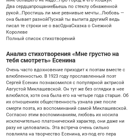
Два сердцапрощаниеБьешь по стеклу обнаженной
рукой…Простишь ли мне ревнивые мечты…Любовь —
она бывает разнойПускай ты выпита другимЯ ведь
писал те строки не о васОднаСказка о Снежной
Королеве
Полный список стихотворений
Анализ стихотворения «Мне грустно на
тебя смотреть» Есенина
Очень часто вдохновение приходит к поэтам вместе с
влюбленностью. В 1923 году прославленный поэт
Сергей Есенин познакомился с популярной актрисой
Августой Миклашевской. Он тут же без оглядки в нее
влюбился, хотя она была его на четыре года старше. Об
их отношениях общественность узнала уже после
смерти поэта, из воспоминаний самой Миклашевской.
Согласно этим воспоминаниям, любовь их носила
исключительно платонический характер, они даже ни
разу не целовались. Эта встреча очень сильно
повлияла на творчество Есенина, из-под его пера