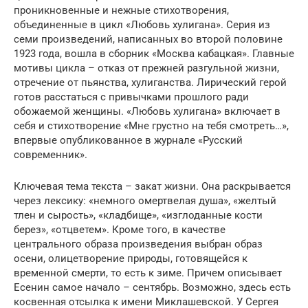
проникновенные и нежные стихотворения,
объединенные в цикл «Любовь хулигана». Серия из
семи произведений, написанных во второй половине
1923 года, вошла в сборник «Москва кабацкая». Главные
мотивы цикла – отказ от прежней разгульной жизни,
отречение от пьянства, хулиганства. Лирический герой
готов расстаться с привычками прошлого ради
обожаемой женщины. «Любовь хулигана» включает в
себя и стихотворение «Мне грустно на тебя смотреть…»,
впервые опубликованное в журнале «Русский
современник».
Ключевая тема текста – закат жизни. Она раскрывается
через лексику: «немного омертвелая душа», «желтый
тлен и сырость», «кладбище», «изглоданные кости
берез», «отцветем». Кроме того, в качестве
центрального образа произведения выбран образ
осени, олицетворение природы, готовящейся к
временной смерти, то есть к зиме. Причем описывает
Есенин самое начало – сентябрь. Возможно, здесь есть
косвенная отсылка к имени Миклашевской. У Сергея