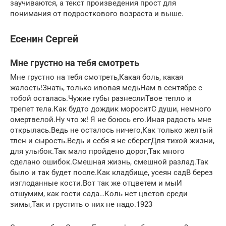
заучиваются, а текст произведения прост для
понимания от подросткового возраста и выше.
Есенин Сергей
Мне грустно на тебя смотреть
Мне грустно на тебя смотреть,Какая боль, какая
жалость!Знать, только ивовая медьНам в сентябре с
тобой осталась.Чужие губы разнеслиТвое тепло и
трепет тела.Как будто дождик мороситС души, немного
омертвелой.Ну что ж! Я не боюсь его.Иная радость мне
открылась.Ведь не осталось ничего,Как только желтый
тлен и сырость.Ведь и себя я не сберегДля тихой жизни,
для улыбок.Так мало пройдено дорог,Так много
сделано ошибок.Смешная жизнь, смешной разлад.Так
было и так будет после.Как кладбище, усеян садВ берез
изглоданные кости.Вот так же отцветем и мыИ
отшумим, как гости сада…Коль нет цветов среди
зимы,Так и грустить о них не надо.1923