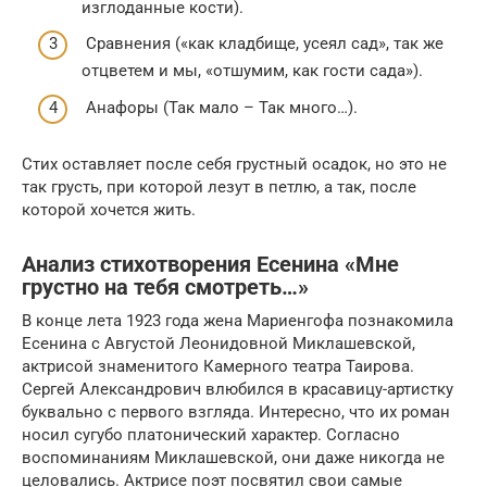
изглоданные кости).
Сравнения («как кладбище, усеял сад», так же
отцветем и мы, «отшумим, как гости сада»).
Анафоры (Так мало – Так много…).
Стих оставляет после себя грустный осадок, но это не
так грусть, при которой лезут в петлю, а так, после
которой хочется жить.
Анализ стихотворения Есенина «Мне
грустно на тебя смотреть…»
В конце лета 1923 года жена Мариенгофа познакомила
Есенина с Августой Леонидовной Миклашевской,
актрисой знаменитого Камерного театра Таирова.
Сергей Александрович влюбился в красавицу-артистку
буквально с первого взгляда. Интересно, что их роман
носил сугубо платонический характер. Согласно
воспоминаниям Миклашевской, они даже никогда не
целовались. Актрисе поэт посвятил свои самые