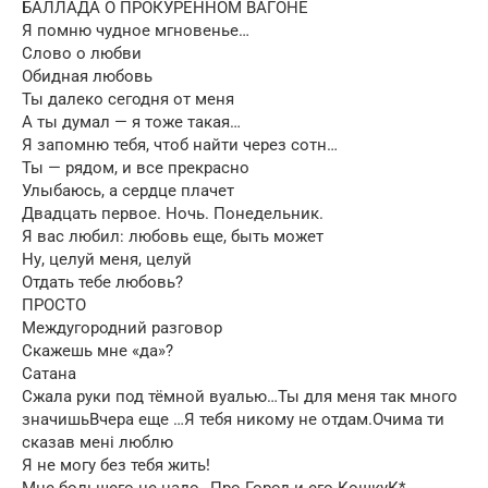
БАЛЛАДА О ПРОКУРЕННОМ ВАГОНЕ
Я помню чудное мгновенье…
Слово о любви
Обидная любовь
Ты далеко сегодня от меня
А ты думал — я тоже такая…
Я запомню тебя, чтоб найти через сотн…
Ты — рядом, и все прекрасно
Улыбаюсь, а сердце плачет
Двадцать первое. Ночь. Понедельник.
Я вас любил: любовь еще, быть может
Ну, целуй меня, целуй
Отдать тебе любовь?
ПРОСТО
Междугородний разговор
Скажешь мне «да»?
Сатана
Сжала руки под тёмной вуалью…Ты для меня так много
значишьВчера еще …Я тебя никому не отдам.Очима ти
сказав мені люблю
Я не могу без тебя жить!
Мне большего не надо…Про Город и его КошкуК*