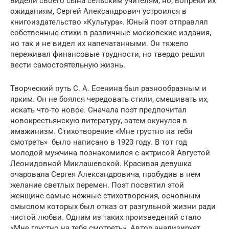
видели своего сына сельским учителям, но, вопреки их
ожиданиям, Сергей Александрович устроился в
книгоиздательство «Культура». Юный поэт отправлял
собственные стихи в различные московские издания,
но так и не видел их напечатанными. Он тяжело
переживал финансовые трудности, но твердо решил
вести самостоятельную жизнь.
Творческий путь С. А. Есенина был разнообразным и
ярким. Он не боялся чередовать стили, смешивать их,
искать что-то новое. Сначала поэт предпочитал
новокрестьянскую литературу, затем окунулся в
имажинизм. Стихотворение «Мне грустно на тебя
смотреть» было написано в 1923 году. В тот год
молодой мужчина познакомился с актрисой Августой
Леонидовной Миклашевской. Красивая девушка
очаровала Сергея Александровича, пробудив в нем
желание светлых перемен. Поэт посвятил этой
женщине самые нежные стихотворения, основным
смыслом которых был отказ от разгульной жизни ради
чистой любви. Одним из таких произведений стало
«Мне грустно на тебя смотреть». Автор анализирует