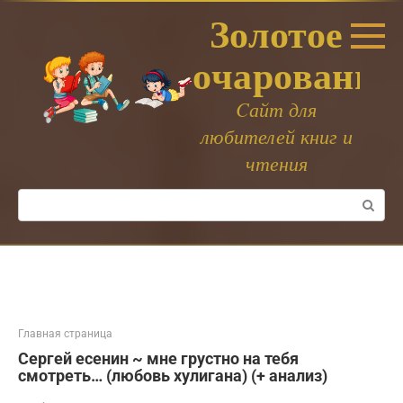
Перейти
Золотое
к
контенту
очарование
Cайт для
любителей книг и
чтения
Поиск:
Главная страница
Сергей есенин ~ мне грустно на тебя
смотреть… (любовь хулигана) (+ анализ)