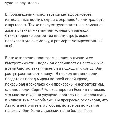
чудо не случилось.
В произведении используется метафора «берез
изглоданные кости», «души омертвелой» или «радость
открылась». Также присутствуют эпитеты — «смешная
жизнь», «тихая жизнь» или «смешной разлад».
Стихотворение состоит из шести строф, имеет
перекрестную рифмовку, а размер — четырехстопный
ямб.
В стихотворении поэт размышляет о жизни и ее
быстротечности. Людей он сравнивает с цветами, чье
время быстро заканчивается и подходит к концу. Они
растут, расцветают и вянут. В период цветения они
предстают перед миром во всей своей красе,
показывая насколько они прекрасны и неповторимы,
словно люди. Сергей Александрович Есенин понимал,
что многое в жизни упущено, поэтому не пытался жить
в иллюзиях и самообмане. Он прекрасно осознавал, что
Августа не примет его любовь, но все равно хранил
надежду. Они были друзьями, но не более. Поэт