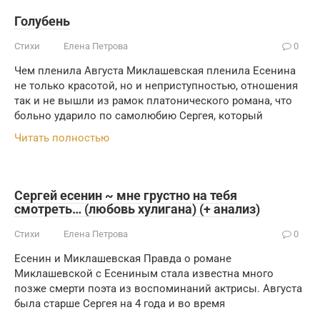
Голубень
Стихи
Елена Петрова
0
Чем пленила Августа Миклашевская пленила Есенина
не только красотой, но и неприступностью, отношения
так и не вышли из рамок платонического романа, что
больно ударило по самолюбию Сергея, который
Читать полностью
Сергей есенин ~ мне грустно на тебя
смотреть… (любовь хулигана) (+ анализ)
Стихи
Елена Петрова
0
Есенин и Миклашевская Правда о романе
Миклашевской с Есениным стала известна много
позже смерти поэта из воспоминаний актрисы. Августа
была старше Сергея на 4 года и во время