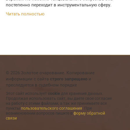
постепенно переходит в инструментальную сферу.
Читать полностью
© 2026 Золотое очарование. Копирование
информации с сайта
строго запрещено
и
преследуется в судебном порядке
Этот сайт использует
cookie
для хранения данных.
Продолжая использовать сайт, вы даете свое согласие
на работу с этими файлами, а так же принимаете все
пункты
пользовательского соглашения
. При
возникновении вопросов пишите в
форму обратной
связи
.