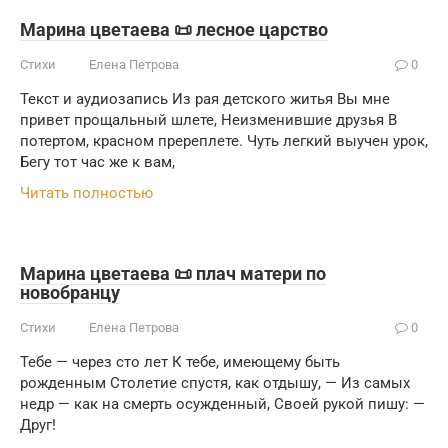
Марина цветаева 📜 лесное царство
Стихи
Елена Петрова
0
Текст и аудиозапись Из рая детского житья Вы мне
привет прощальный шлете, Неизменившие друзья В
потертом, красном пререплете. Чуть легкий выучен урок,
Бегу тот час же к вам,
Читать полностью
Марина цветаева 📜 плач матери по
новобранцу
Стихи
Елена Петрова
0
Тебе — через сто лет К тебе, имеющему быть
рожденным Столетие спустя, как отдышу, — Из самых
недр — как на смерть осужденный, Своей рукой пишу: —
Друг!