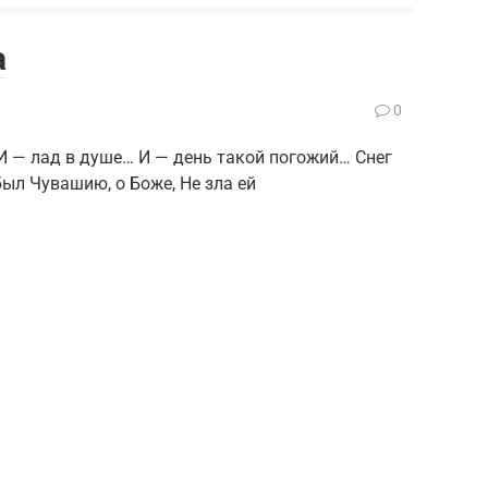
а
0
 — лад в душе… И — день такой погожий… Снег
был Чувашию, о Боже, Не зла ей