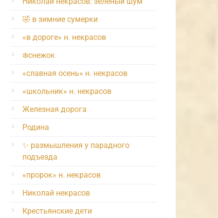
Николай некрасов: зелёный шум
🤣 в зимние сумерки
«в дороге» н. некрасов
❄️снежок
«славная осень» н. некрасов
«школьник» н. некрасов
Железная дорога
Родина
✨ размышления у парадного
подъезда
«пророк» н. некрасов
Николай некрасов
Крестьянские дети