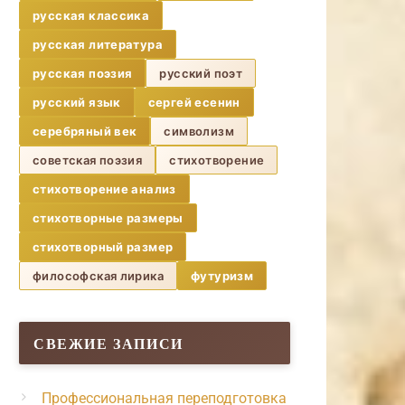
русская классика
русская литература
русская поэзия
русский поэт
русский язык
сергей есенин
серебряный век
символизм
советская поэзия
стихотворение
стихотворение анализ
стихотворные размеры
стихотворный размер
философская лирика
футуризм
СВЕЖИЕ ЗАПИСИ
Профессиональная переподготовка