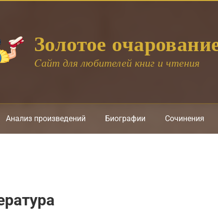
Золотое очаровани
Cайт для любителей книг и чтения
Анализ произведений
Биографии
Сочинения
ература