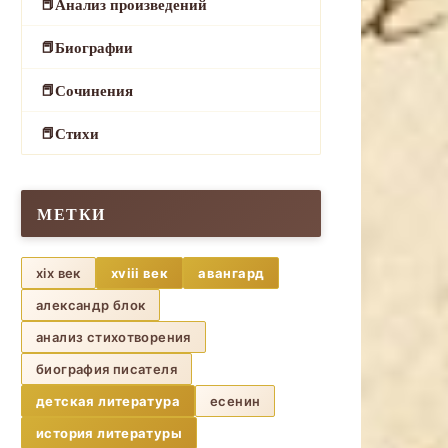
Анализ произведений
Биографии
Сочинения
Стихи
МЕТКИ
xix век
xviii век
авангард
александр блок
анализ стихотворения
биография писателя
детская литература
есенин
история литературы