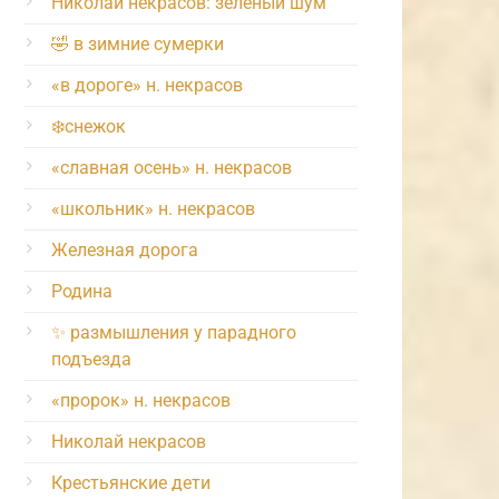
Николай некрасов: зелёный шум
🤣 в зимние сумерки
«в дороге» н. некрасов
❄️снежок
«славная осень» н. некрасов
«школьник» н. некрасов
Железная дорога
Родина
✨ размышления у парадного
подъезда
«пророк» н. некрасов
Николай некрасов
Крестьянские дети