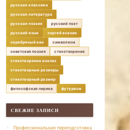
русская классика
русская литература
русская поэзия
русский поэт
русский язык
сергей есенин
серебряный век
символизм
советская поэзия
стихотворение
стихотворение анализ
стихотворные размеры
стихотворный размер
философская лирика
футуризм
СВЕЖИЕ ЗАПИСИ
Профессиональная переподготовка