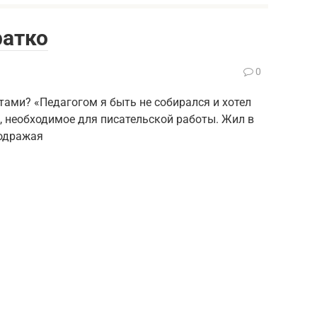
ратко
0
тами? «Педагогом я быть не собирался и хотел
, необходимое для писательской работы. Жил в
подражая