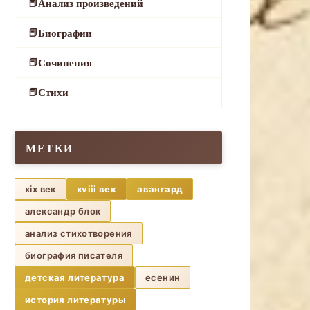
Анализ произведений
Биографии
Сочинения
Стихи
МЕТКИ
xix век
xviii век
авангард
александр блок
анализ стихотворения
биография писателя
детская литература
есенин
история литературы