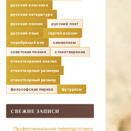
русская классика
русская литература
русская поэзия
русский поэт
русский язык
сергей есенин
серебряный век
символизм
советская поэзия
стихотворение
стихотворение анализ
стихотворные размеры
стихотворный размер
философская лирика
футуризм
СВЕЖИЕ ЗАПИСИ
Профессиональная переподготовка