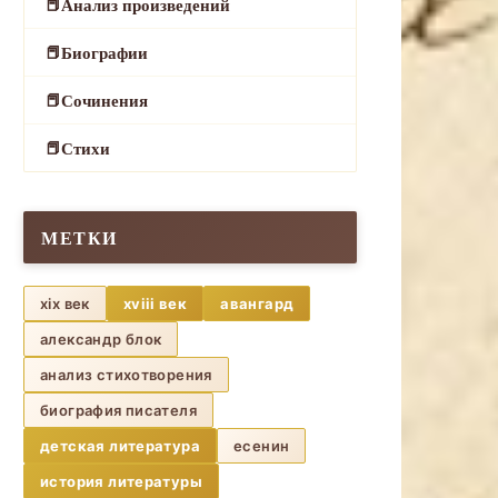
Анализ произведений
Биографии
Сочинения
Стихи
МЕТКИ
xix век
xviii век
авангард
александр блок
анализ стихотворения
биография писателя
детская литература
есенин
история литературы