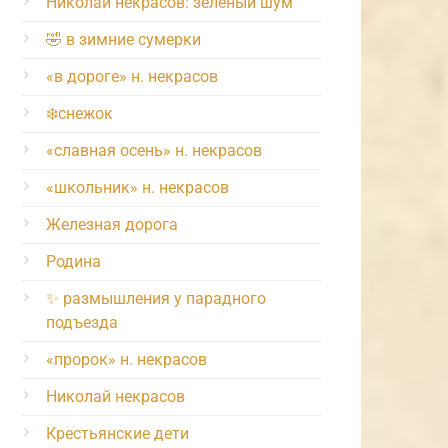
Николай некрасов: зелёный шум
🤣 в зимние сумерки
«в дороге» н. некрасов
❄️снежок
«славная осень» н. некрасов
«школьник» н. некрасов
Железная дорога
Родина
✨ размышления у парадного
подъезда
«пророк» н. некрасов
Николай некрасов
Крестьянские дети