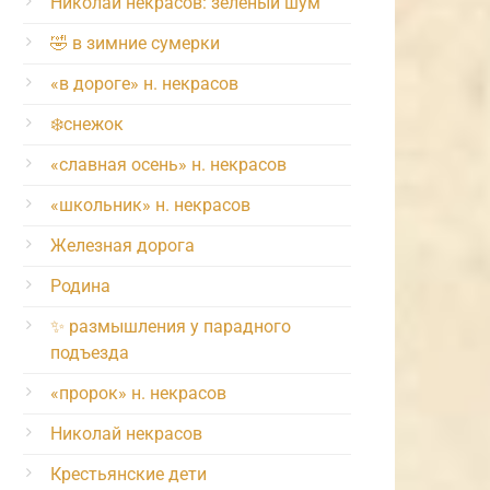
Николай некрасов: зелёный шум
🤣 в зимние сумерки
«в дороге» н. некрасов
❄️снежок
«славная осень» н. некрасов
«школьник» н. некрасов
Железная дорога
Родина
✨ размышления у парадного
подъезда
«пророк» н. некрасов
Николай некрасов
Крестьянские дети