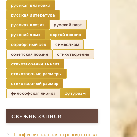
русская классика
русская литература
русская поэзия
русский поэт
русский язык
сергей есенин
серебряный век
символизм
советская поэзия
стихотворение
стихотворение анализ
стихотворные размеры
стихотворный размер
философская лирика
футуризм
СВЕЖИЕ ЗАПИСИ
Профессиональная переподготовка