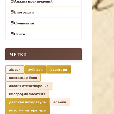
Анализ произведений
Биографии
Сочинения
Стихи
МЕТКИ
xix век
xviii век
авангард
александр блок
анализ стихотворения
биография писателя
детская литература
есенин
история литературы