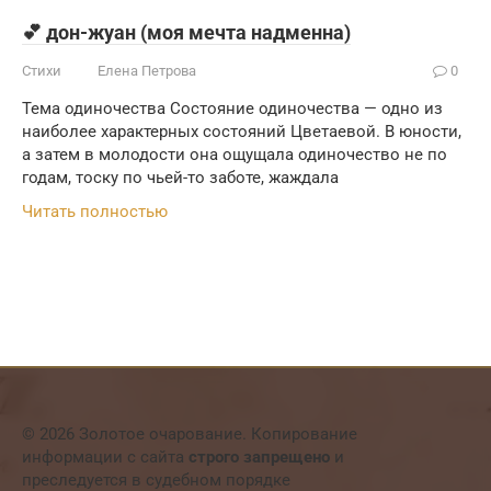
💕 дон-жуан (моя мечта надменна)
Стихи
Елена Петрова
0
Тема одиночества Состояние одиночества — одно из
наиболее характерных состояний Цветаевой. В юности,
а затем в молодости она ощущала одиночество не по
годам, тоску по чьей-то заботе, жаждала
Читать полностью
© 2026 Золотое очарование. Копирование
информации с сайта
строго запрещено
и
преследуется в судебном порядке