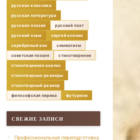
русская классика
русская литература
русская поэзия
русский поэт
русский язык
сергей есенин
серебряный век
символизм
советская поэзия
стихотворение
стихотворение анализ
стихотворные размеры
стихотворный размер
философская лирика
футуризм
СВЕЖИЕ ЗАПИСИ
Профессиональная переподготовка