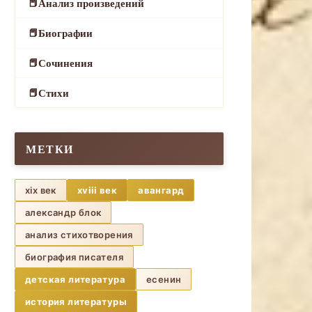
Анализ произведений
Биографии
Сочинения
Стихи
МЕТКИ
xix век
xviii век
авангард
александр блок
анализ стихотворения
биография писателя
детская литература
есенин
история литературы