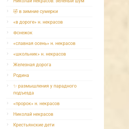
Николай некрасов: зелёный шум
🤣 в зимние сумерки
«в дороге» н. некрасов
❄️снежок
«славная осень» н. некрасов
«школьник» н. некрасов
Железная дорога
Родина
✨ размышления у парадного
подъезда
«пророк» н. некрасов
Николай некрасов
Крестьянские дети