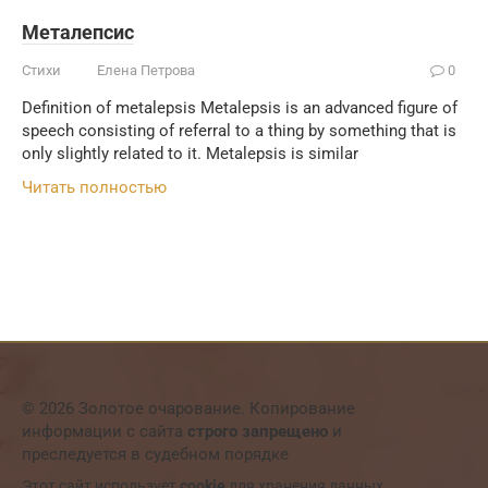
Металепсис
Стихи
Елена Петрова
0
Definition of metalepsis Metalepsis is an advanced figure of
speech consisting of referral to a thing by something that is
only slightly related to it. Metalepsis is similar
Читать полностью
© 2026 Золотое очарование. Копирование
информации с сайта
строго запрещено
и
преследуется в судебном порядке
Этот сайт использует
cookie
для хранения данных.