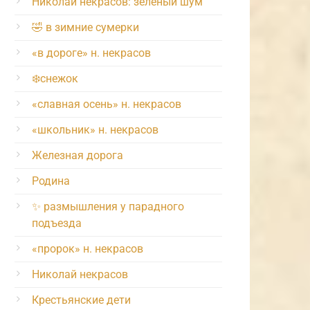
Николай некрасов: зелёный шум
🤣 в зимние сумерки
«в дороге» н. некрасов
❄️снежок
«славная осень» н. некрасов
«школьник» н. некрасов
Железная дорога
Родина
✨ размышления у парадного
подъезда
«пророк» н. некрасов
Николай некрасов
Крестьянские дети