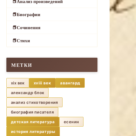
Анализ произведений
Биографии
Сочинения
Стихи
МЕТКИ
xix век
xviii век
авангард
александр блок
анализ стихотворения
биография писателя
детская литература
есенин
история литературы