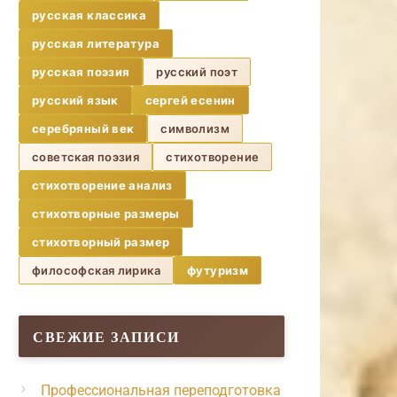
русская классика
русская литература
русская поэзия
русский поэт
русский язык
сергей есенин
серебряный век
символизм
советская поэзия
стихотворение
стихотворение анализ
стихотворные размеры
стихотворный размер
философская лирика
футуризм
СВЕЖИЕ ЗАПИСИ
Профессиональная переподготовка