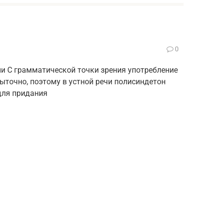
0
и С грамматической точки зрения употребление
быточно, поэтому в устной речи полисиндетон
для придания