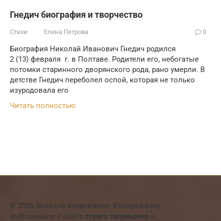
Гнедич биография и творчество
Стихи
Елена Петрова
0
Биография Николай Иванович Гнедич родился
2 (13) февраля г. в Полтаве. Родители его, небогатые
потомки старинного дворянского рода, рано умерли. В
детстве Гнедич переболел оспой, которая не только
изуродовала его
Читать полностью
© 2026 Золотое очарование. Копирование
информации с сайта
строго запрещено
и