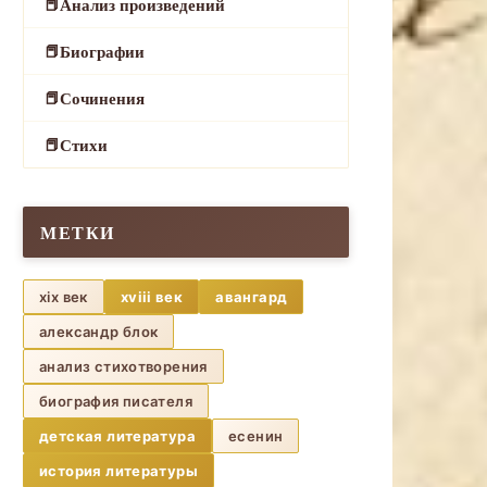
Анализ произведений
Биографии
Сочинения
Стихи
МЕТКИ
xix век
xviii век
авангард
александр блок
анализ стихотворения
биография писателя
детская литература
есенин
история литературы