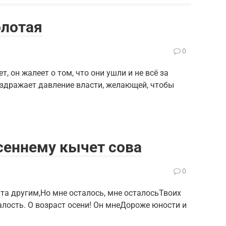
олотая
0
, он жалеет о том, что они ушли и не всё за
аздражает давление власти, желающей, чтобы
осеннему кычет сова
0
та другим,Но мне осталось, мне осталосьТвоих
лость. О возраст осени! Он мнеДороже юности и