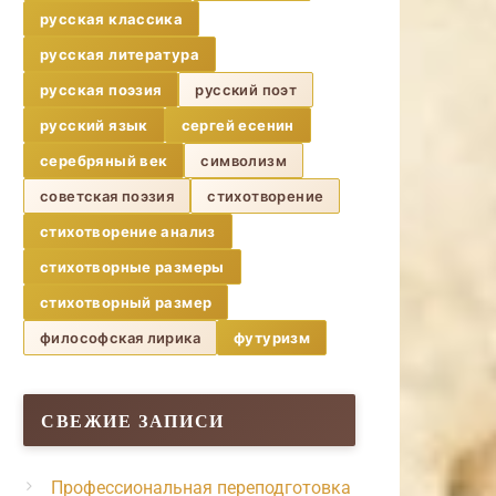
русская классика
русская литература
русская поэзия
русский поэт
русский язык
сергей есенин
серебряный век
символизм
советская поэзия
стихотворение
стихотворение анализ
стихотворные размеры
стихотворный размер
философская лирика
футуризм
СВЕЖИЕ ЗАПИСИ
Профессиональная переподготовка