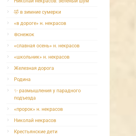
Николай некрасов: зелёный шум
🤣 в зимние сумерки
«в дороге» н. некрасов
❄️снежок
«славная осень» н. некрасов
«школьник» н. некрасов
Железная дорога
Родина
✨ размышления у парадного
подъезда
«пророк» н. некрасов
Николай некрасов
Крестьянские дети