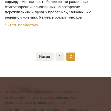
карьеру смог написать более сотни различных
стихотворений, основанных на авторских
переживаниях и прочих проблемах, связанных с
реальной жизнью. Являясь романтической
Читать полностью
Пагинация
Назад
1
2
записей
© 2026 Золотое очарование. Копирование
информации с сайта
строго запрещено
и
преследуется в судебном порядке
Этот сайт использует
cookie
для хранения данных.