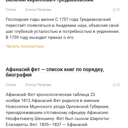
Стихи
Елена Петрова
0
Последние годы жизни С 1757 года Тредиаковский
перестаёт появляться в Академии наук, объясняя свой
шаг глубокой усталостью и потребностью в уединении.
В 1759 году выходит приказ о его
Читать полностью
Афанасий фет — список книг по порядку,
биография
Стихи
Елена Петрова
0
Афанасий Фет хронологическая таблица 23
ноября 1812 Афанасий Фет родился в имении
Новоселки Мценского уезда Орловской Губернии,
принадлежавшем отставному офицеру Афанасию
Неофитовичу Шеншину. Фет был сыном Шарлоты-
Елизаветы Фет. 1835—1837 — Афанасий