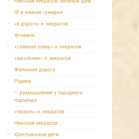
Николай некрасов: зелёный шум
🤣 в зимние сумерки
«в дороге» н. некрасов
❄️снежок
«славная осень» н. некрасов
«школьник» н. некрасов
Железная дорога
Родина
✨ размышления у парадного
подъезда
«пророк» н. некрасов
Николай некрасов
Крестьянские дети