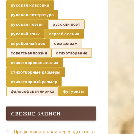
русская классика
русская литература
русская поэзия
русский поэт
русский язык
сергей есенин
серебряный век
символизм
советская поэзия
стихотворение
стихотворение анализ
стихотворные размеры
стихотворный размер
философская лирика
футуризм
СВЕЖИЕ ЗАПИСИ
Профессиональная переподготовка