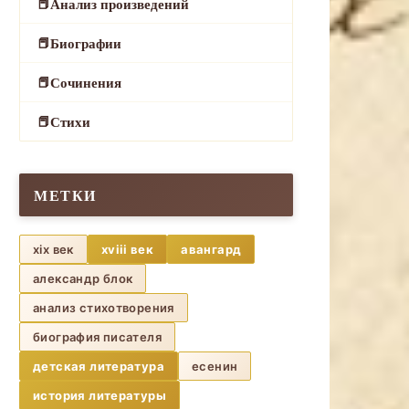
Анализ произведений
Биографии
Сочинения
Стихи
МЕТКИ
xix век
xviii век
авангард
александр блок
анализ стихотворения
биография писателя
детская литература
есенин
история литературы