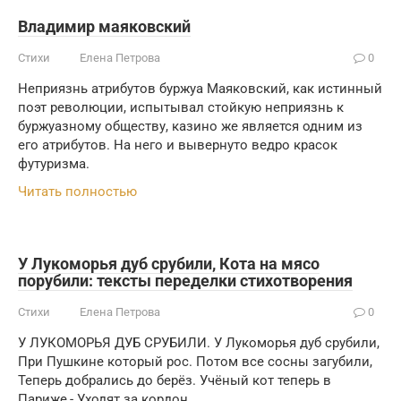
Владимир маяковский
Стихи
Елена Петрова
0
Неприязнь атрибутов буржуа Маяковский, как истинный
поэт революции, испытывал стойкую неприязнь к
буржуазному обществу, казино же является одним из
его атрибутов. На него и вывернуто ведро красок
футуризма.
Читать полностью
У Лукоморья дуб срубили, Кота на мясо
порубили: тексты переделки стихотворения
Стихи
Елена Петрова
0
У ЛУКОМОРЬЯ ДУБ СРУБИЛИ. У Лукоморья дуб срубили,
При Пушкине который рос. Потом все сосны загубили,
Теперь добрались до берёз. Учёный кот теперь в
Париже,- Уходят за кордон