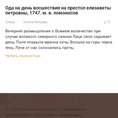
Ода на день восшествия на престол елизаветы
петровны, 1747. м. в. ломоносов
Стихи
Елена Петрова
0
Вечернее размышление о божием величестве при
случае великого северного сияния Лице свое скрывает
день; Поля покрыла мрачна ночь; Взошла на горы черна
тень; Лучи от нас склонились прочь;
Читать полностью
© 2026 Золотое очарование. Копирование
информации с сайта
строго запрещено
и