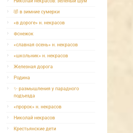
Николай некрасов: зелёный шум
🤣 в зимние сумерки
«в дороге» н. некрасов
❄️снежок
«славная осень» н. некрасов
«школьник» н. некрасов
Железная дорога
Родина
✨ размышления у парадного
подъезда
«пророк» н. некрасов
Николай некрасов
Крестьянские дети