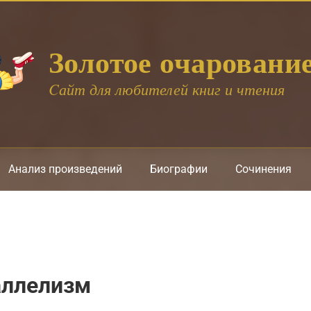
Золотое очаровани
Cайт для любителей книг и чтения
Анализ произведений
Биографии
Сочинения
аллелизм