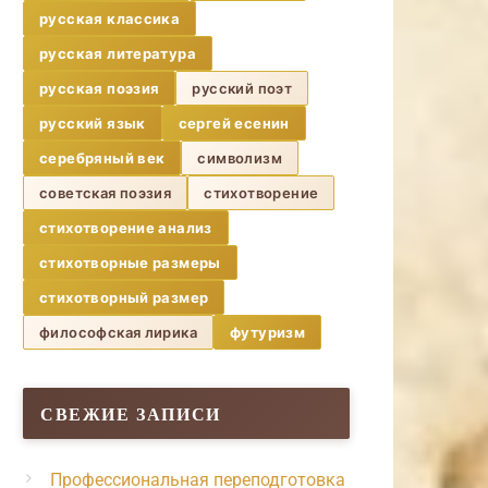
русская классика
русская литература
русская поэзия
русский поэт
русский язык
сергей есенин
серебряный век
символизм
советская поэзия
стихотворение
стихотворение анализ
стихотворные размеры
стихотворный размер
философская лирика
футуризм
СВЕЖИЕ ЗАПИСИ
Профессиональная переподготовка