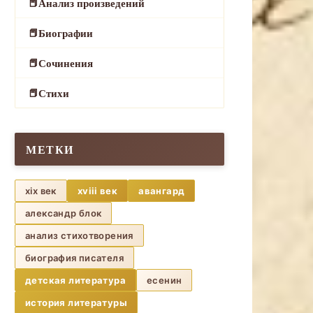
Анализ произведений
Биографии
Сочинения
Стихи
МЕТКИ
xix век
xviii век
авангард
александр блок
анализ стихотворения
биография писателя
детская литература
есенин
история литературы