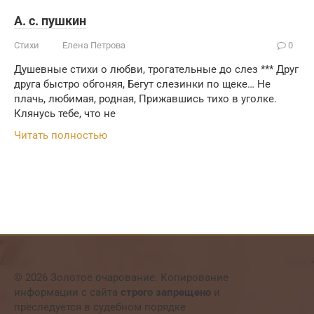
А. с. пушкин
Стихи
Елена Петрова
0
Душевные стихи о любви, трогательные до слез *** Друг
друга быстро обгоняя, Бегут слезинки по щеке… Не
плачь, любимая, родная, Прижавшись тихо в уголке.
Клянусь тебе, что не
Читать полностью
© 2026 Золотое очарование. Копирование
информации с сайта
строго запрещено
и
преследуется в судебном порядке