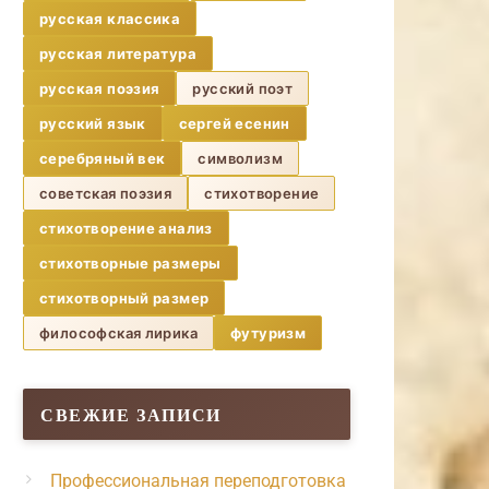
русская классика
русская литература
русская поэзия
русский поэт
русский язык
сергей есенин
серебряный век
символизм
советская поэзия
стихотворение
стихотворение анализ
стихотворные размеры
стихотворный размер
философская лирика
футуризм
СВЕЖИЕ ЗАПИСИ
Профессиональная переподготовка