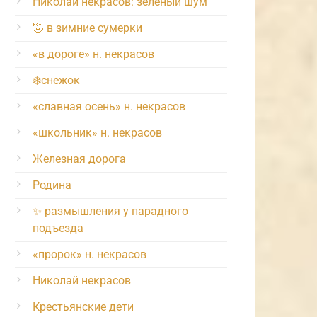
Николай некрасов: зелёный шум
🤣 в зимние сумерки
«в дороге» н. некрасов
❄️снежок
«славная осень» н. некрасов
«школьник» н. некрасов
Железная дорога
Родина
✨ размышления у парадного
подъезда
«пророк» н. некрасов
Николай некрасов
Крестьянские дети