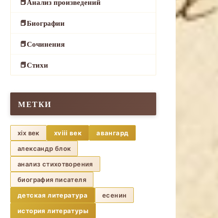
Анализ произведений
Биографии
Сочинения
Стихи
МЕТКИ
xix век
xviii век
авангард
александр блок
анализ стихотворения
биография писателя
детская литература
есенин
история литературы